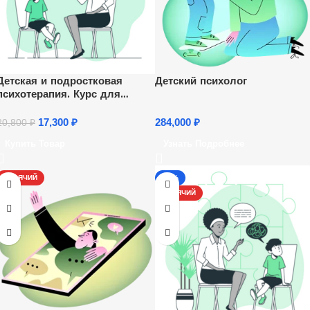
Детская и подростковая
Детский психолог
психотерапия. Курс для
психологов
17,300
₽
284,000
₽
20,800
₽
Купить Товар
Узнать Подробнее
ГОРЯЧИЙ
-13%
ГОРЯЧИЙ