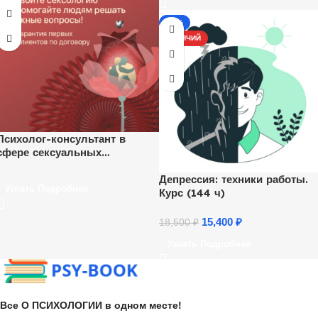
-17%
ГОРЯЧИЙ
Психолог-консультант в
сфере сексуальных
отношений
Депрессия: техники работы.
Узнать Подробнее
Курс (144 ч)
15,400
₽
18,500
₽
Узнать Подробнее
Все О ПСИХОЛОГИИ в одном месте!