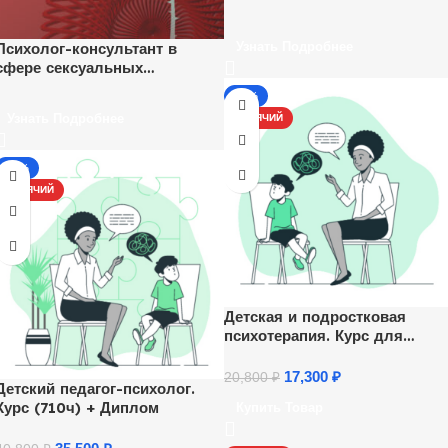
Психолог-консультант в
Узнать Подробнее
сфере сексуальных
отношений
-17%
Узнать Подробнее
ГОРЯЧИЙ
-13%
ГОРЯЧИЙ
Детская и подростковая
психотерапия. Курс для
психологов
17,300
₽
20,800
₽
Детский педагог-психолог.
Курс (710ч) + Диплом
Купить Товар