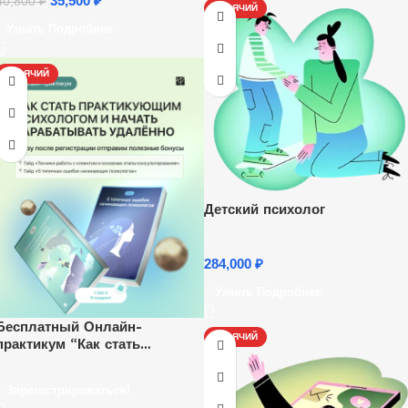
35,500
₽
40,800
₽
ГОРЯЧИЙ
Узнать Подробнее
ГОРЯЧИЙ
Детский психолог
284,000
₽
Узнать Подробнее
Бесплатный Онлайн-
ГОРЯЧИЙ
практикум “Как стать
психологом и начать
зарабатывать удаленно”.
Зарегистрироваться!
Ежедневно, каждый час.