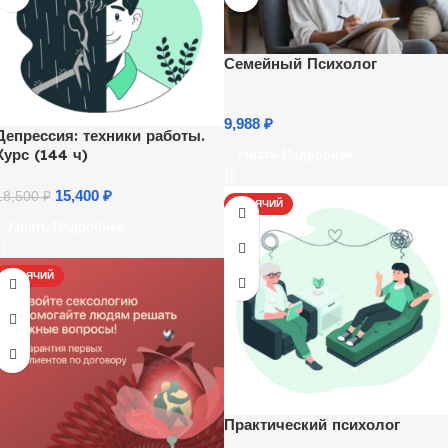
Семейный Психолог
9,988
₽
Депрессия: техники работы.
Курс (144 ч)
Узнать Подробнее
15,400
₽
18,500
₽
ГОРЯЧИЙ
Узнать Подробнее
ГОРЯЧИЙ
Практический психолог