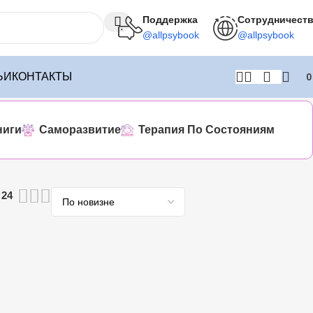
Поддержка
Сотрудничест
@allpsybook
@allpsybook
ЬИ
КОНТАКТЫ
ниги
Саморазвитие
Терапия По Состояниям
24