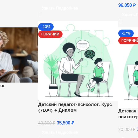
96,050
₽
Узнать Подробнее
Узнать 
-13%
-17%
ГОРЯЧИЙ
ГОРЯЧИ
ог
Детский педагог-психолог. Курс
(710ч) + Диплом
Детская
психоте
психоло
35,500
₽
40,800
₽
20,800
₽
Узнать Подробнее