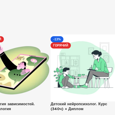
Й
-13%
ГОРЯЧИЙ
гия зависимостей.
Детский нейропсихолог. Курс
логия
(340ч) + Диплом