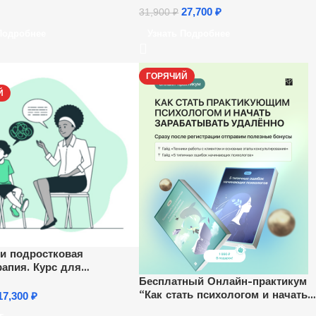
27,700
₽
31,900
₽
Подробнее
Узнать Подробнее
ГОРЯЧИЙ
Й
 и подростковая
рапия. Курс для
гов
Бесплатный Онлайн-практикум
“Как стать психологом и начать
17,300
₽
зарабатывать удаленно”.