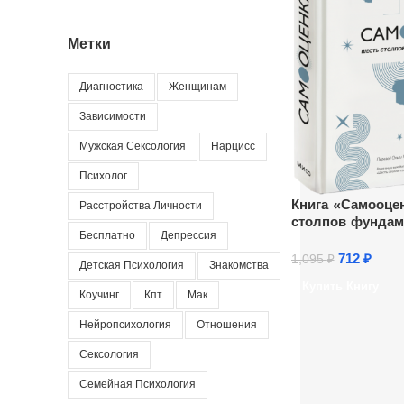
Метки
Диагностика
Женщинам
Зависимости
Мужская Сексология
Нарцисс
Психолог
Книга «Самооцен
Расстройства Личности
столпов фундам
Бесплатно
Депрессия
счастья»
712
₽
1,095
₽
Детская Психология
Знакомства
Купить Книгу
Коучинг
Кпт
Мак
Нейропсихология
Отношения
Сексология
Семейная Психология