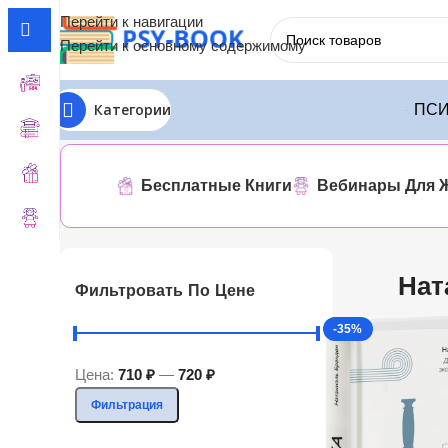
Перейти к навигации
Перейти к основному содержимому
Категории
ПСИ
Главная
Натаниэль Бранден
Отображение единственног
Бесплатные Книги
Вебинары Для 
Нат
Фильтровать По Цене
-35%
Цена:
710 ₽
—
720 ₽
Фильтрация