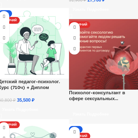
Ежедневно, каждый час.
31,900
₽
Узнать Подробнее
-13%
ГОРЯЧИЙ
ГОРЯЧИЙ
Детский педагог-психолог.
Курс (710ч) + Диплом
Психолог-консультант в
сфере сексуальных
35,500
₽
40,800
₽
отношений
Узнать Подробнее
Узнать Подробнее
ГОРЯЧИЙ
-17%
ГОРЯЧИЙ