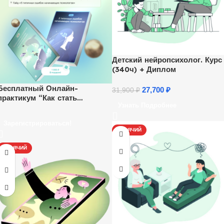
Детский нейропсихолог. Курс
(340ч) + Диплом
Бесплатный Онлайн-
27,700
₽
31,900
₽
практикум “Как стать
Узнать Подробнее
психологом и начать
зарабатывать удаленно”.
Зарегистрироваться!
Ежедневно, каждый час.
ГОРЯЧИЙ
ГОРЯЧИЙ