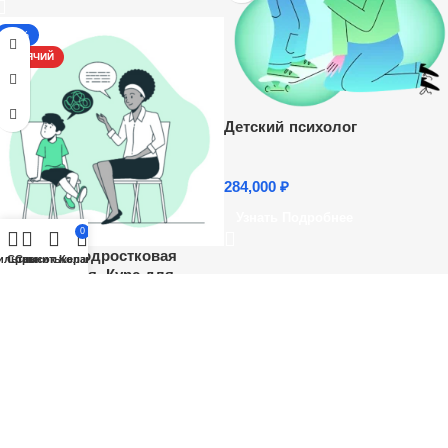
-17%
ГОРЯЧИЙ
Детский психолог
284,000
₽
Узнать Подробнее
0
Детская и подростковая
ильтры
Сравнить
Список желаний
Корзина
психотерапия. Курс для
психологов
17,300
₽
20,800
₽
Купить Товар
Все О ПСИХОЛОГИИ в одном месте!