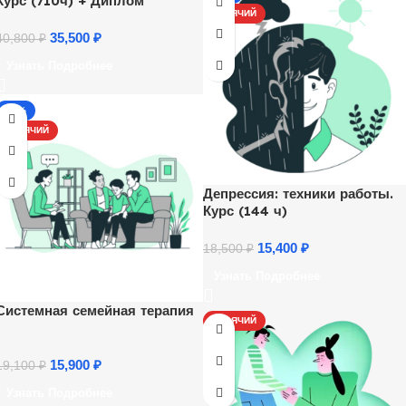
Курс (710ч) + Диплом
ГОРЯЧИЙ
35,500
₽
40,800
₽
Узнать Подробнее
-17%
ГОРЯЧИЙ
Депрессия: техники работы.
Курс (144 ч)
15,400
₽
18,500
₽
Узнать Подробнее
Системная семейная терапия
ГОРЯЧИЙ
15,900
₽
19,100
₽
Узнать Подробнее