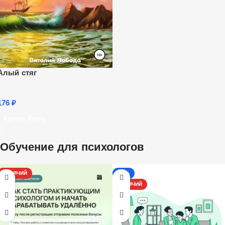
Алый стяг
176
₽
Купить Книгу
Обучение для психологов
ГОРЯЧИЙ
-17%
ГОРЯЧИЙ