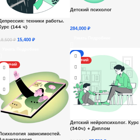
Детский психолог
Депрессия: техники работы.
Курс (144 ч)
284,000
₽
Узнать Подробнее
15,400
₽
18,500
₽
Узнать Подробнее
-13%
ГОРЯЧИЙ
ГОРЯЧИЙ
Детский нейропсихолог. Курс
(340ч) + Диплом
Психология зависимостей.
Аддиктология