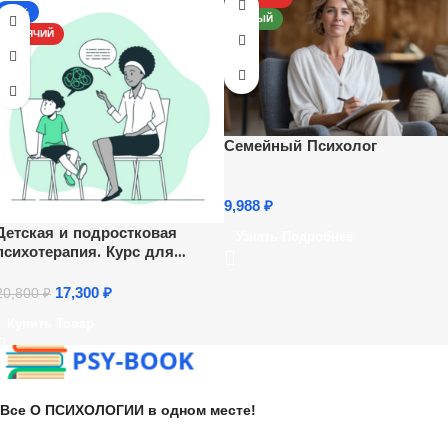
-17%
НОВЫЙ
ГОРЯЧИЙ
Семейный Психолог
9,988
₽
Детская и подростковая
Узнать Подробнее
психотерапия. Курс для
психологов
17,300
₽
20,800
₽
Купить Товар
Все О ПСИХОЛОГИИ в одном месте!