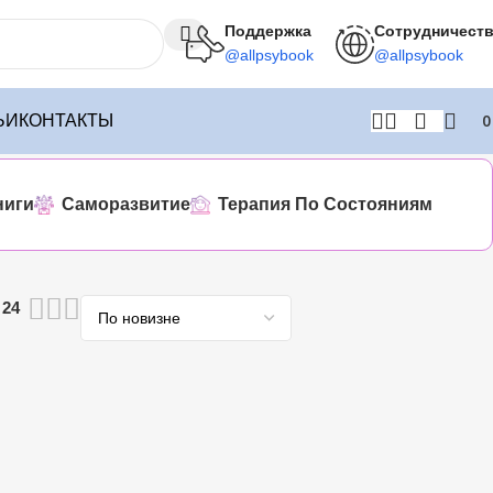
Поддержка
Сотрудничест
@allpsybook
@allpsybook
ЬИ
КОНТАКТЫ
ниги
Саморазвитие
Терапия По Состояниям
24