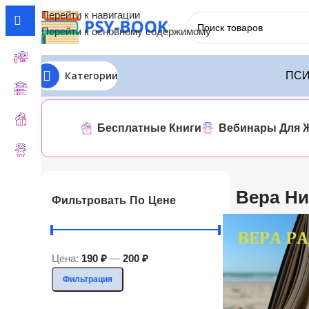
Перейти к навигации
Перейти к основному содержимому
Категории
ПСИ
Главная
ЛИТРЕС
Вера Николаевна Радостная
Отображе
Бесплатные Книги
Вебинары Для 
Вера Ни
Фильтровать По Цене
Цена:
190 ₽
—
200 ₽
Фильтрация