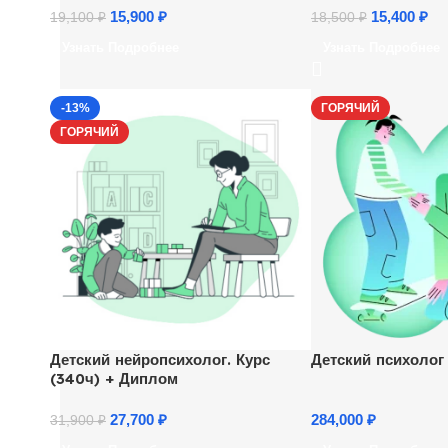
15,900
₽
15,400
₽
19,100
₽
18,500
₽
Узнать Подробнее
Узнать Подробнее
-13%
ГОРЯЧИЙ
ГОРЯЧИЙ
Детский нейропсихолог. Курс
Детский психолог
(340ч) + Диплом
27,700
₽
284,000
₽
31,900
₽