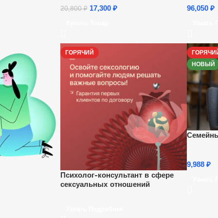
17,300
₽
96,050
₽
20,800
₽
Купить Товар
Узнать 
ГОРЯЧИЙ
ГОРЯЧИ
НОВЫЙ
Семейны
9,988
₽
Психолог-консультант в сфере
Узнать 
сексуальных отношений
Узнать Подробнее