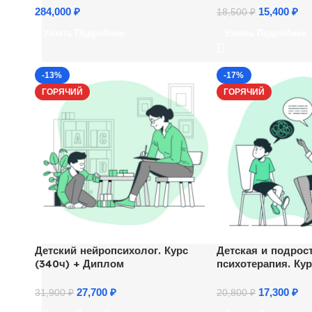
284,000
₽
15,400
₽
18,500
₽
Узнать Подробнее
Узнать Подробнее
-13%
-17%
ГОРЯЧИЙ
ГОРЯЧИЙ
Детский нейропсихолог. Курс
Детская и подрос
(340ч) + Диплом
психотерапия. Ку
психологов
27,700
₽
17,300
₽
31,900
₽
20,800
₽