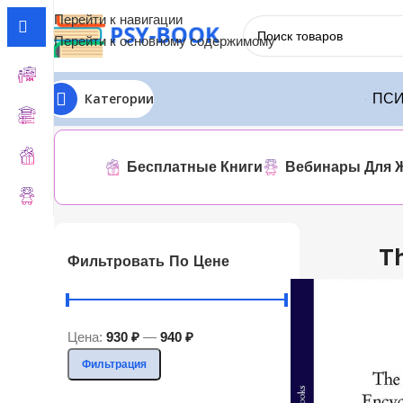
Перейти к навигации
Перейти к основному содержимому
Категории
ПСИ
Главная
ЛИТРЕС
Theresa Cheung
Отображение единств
Бесплатные Книги
Вебинары Для 
T
Фильтровать По Цене
Цена:
930 ₽
—
940 ₽
Фильтрация