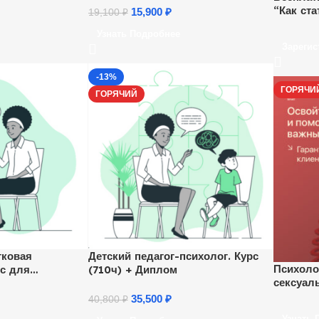
“Как ст
15,900
₽
19,100
₽
зарабат
Узнать Подробнее
Ежеднев
Зарегис
-13%
ГОРЯЧИ
ГОРЯЧИЙ
тковая
Детский педагог-психолог. Курс
Психоло
рс для
(710ч) + Диплом
сексуал
35,500
₽
40,800
₽
Узнать 