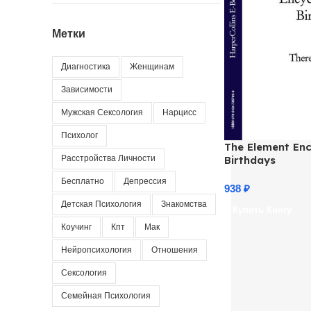
Метки
Диагностика
Женщинам
Зависимости
Мужская Сексология
Нарцисс
Психолог
The Element Enc
Расстройства Личности
Birthdays
Бесплатно
Депрессия
938
₽
Детская Психология
Знакомства
Купить Книгу
Коучинг
Кпт
Мак
Нейропсихология
Отношения
Сексология
Семейная Психология