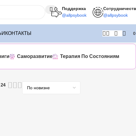
Поддержка
Сотрудничест
@allpsybook
@allpsybook
ЬИ
КОНТАКТЫ
ниги
Саморазвитие
Терапия По Состояниям
24