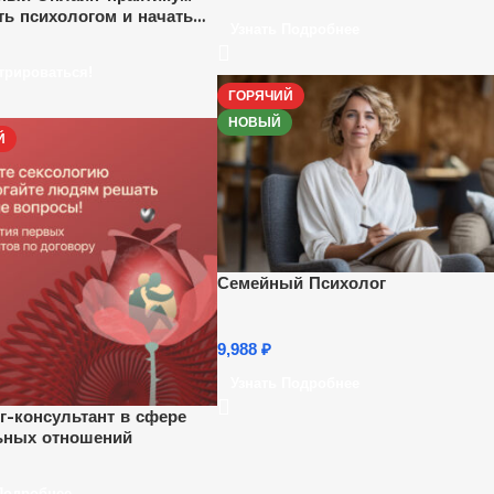
ать психологом и начать
Узнать Подробнее
ывать удаленно”.
но, каждый час.
трироваться!
ГОРЯЧИЙ
НОВЫЙ
Й
Семейный Психолог
9,988
₽
Узнать Подробнее
г-консультант в сфере
ьных отношений
Подробнее