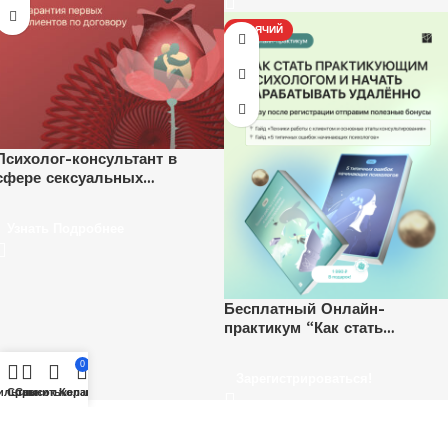
ГОРЯЧИЙ
Психолог-консультант в
сфере сексуальных
отношений
Узнать Подробнее
Бесплатный Онлайн-
практикум “Как стать
психологом и начать
зарабатывать удаленно”.
0
Зарегистрироваться!
Ежедневно, каждый час.
ильтры
Сравнить
Список желаний
Корзина