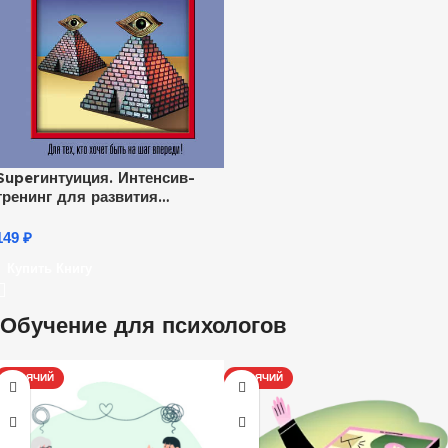
Superинтуиция. Интенсив-
тренинг для развития
скрытых способностей
149
₽
Купить Книгу
Обучение для психологов
ГОРЯЧИЙ
ГОРЯЧИЙ