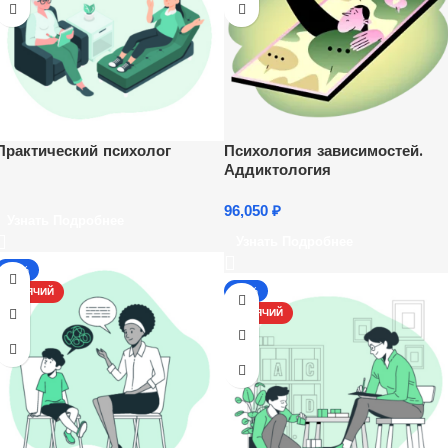
Практический психолог
Психология зависимостей.
Аддиктология
96,050
₽
Узнать Подробнее
Узнать Подробнее
-17%
-13%
ГОРЯЧИЙ
ГОРЯЧИЙ