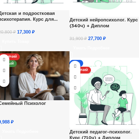
Детская и подростковая
психотерапия. Курс для
Детский нейропсихолог. Курс
психологов
(340ч) + Диплом
17,300
₽
20,800
₽
27,700
₽
31,900
₽
Купить Товар
Узнать Подробнее
ГОРЯЧИЙ
-13%
НОВЫЙ
ГОРЯЧИЙ
Семейный Психолог
9,988
₽
Детский педагог-психолог.
Узнать Подробнее
Курс (710ч) + Диплом