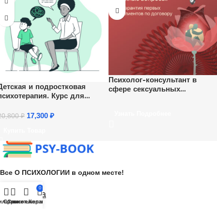
Психолог-консультант в
Детская и подростковая
сфере сексуальных
психотерапия. Курс для
отношений
психологов
Узнать Подробнее
17,300
₽
20,800
₽
Купить Товар
Все О ПСИХОЛОГИИ в одном месте!
0
Поддержка
ильтры
Сравнить
Список желаний
Корзина