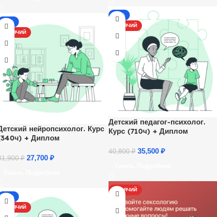
-13%
-13%
ГОРЯЧИЙ
ГОРЯЧИЙ
Детский педагог-психолог.
Детский нейропсихолог. Курс
Курс (710ч) + Диплом
(340ч) + Диплом
35,500
₽
40,800
₽
27,700
₽
31,900
₽
Узнать Подробнее
Узнать Подробнее
ГОРЯЧИЙ
-17%
ГОРЯЧИЙ