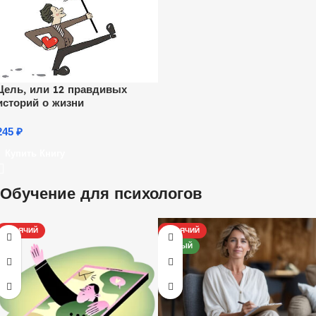
Цель, или 12 правдивых
историй о жизни
245
₽
Купить Книгу
Обучение для психологов
ГОРЯЧИЙ
ГОРЯЧИЙ
НОВЫЙ