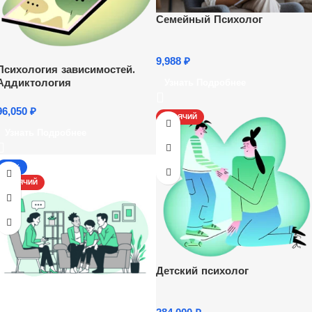
Семейный Психолог
9,988
₽
Психология зависимостей.
Аддиктология
Узнать Подробнее
96,050
₽
ГОРЯЧИЙ
Узнать Подробнее
-17%
ГОРЯЧИЙ
Детский психолог