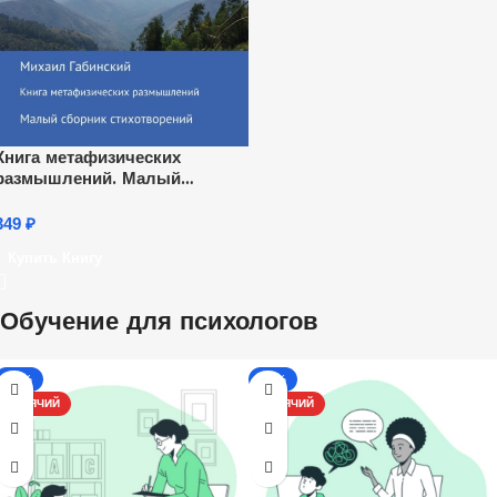
Книга метафизических
размышлений. Малый
сборник стихотворений
349
₽
Купить Книгу
Обучение для психологов
-13%
-17%
ГОРЯЧИЙ
ГОРЯЧИЙ