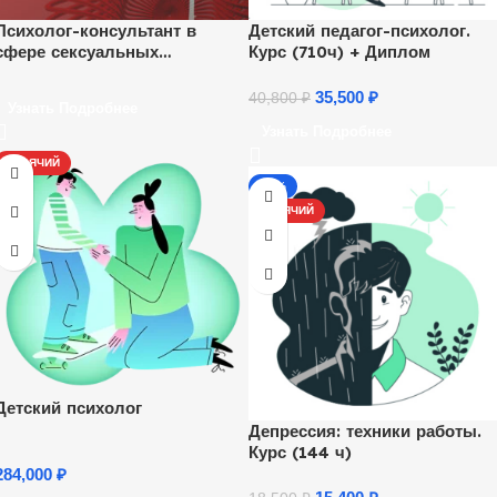
Психолог-консультант в
Детский педагог-психолог.
сфере сексуальных
Курс (710ч) + Диплом
отношений
35,500
₽
40,800
₽
Узнать Подробнее
Узнать Подробнее
ГОРЯЧИЙ
-17%
ГОРЯЧИЙ
Детский психолог
Депрессия: техники работы.
Курс (144 ч)
284,000
₽