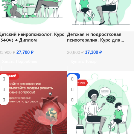
Детский нейропсихолог. Курс
Детская и подростковая
(340ч) + Диплом
психотерапия. Курс для
психологов
27,700
₽
17,300
₽
31,900
₽
20,800
₽
Узнать Подробнее
Купить Товар
ГОРЯЧИЙ
-13%
ГОРЯЧИЙ