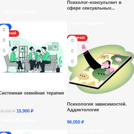
Психолог-консультант в
сфере сексуальных
Узнать Подробнее
отношений
Узнать Подробнее
-17%
ГОРЯЧИЙ
ГОРЯЧИЙ
Системная семейная терапия
Психология зависимостей.
Аддиктология
15,900
₽
19,100
₽
Узнать Подробнее
96,050
₽
Узнать Подробнее