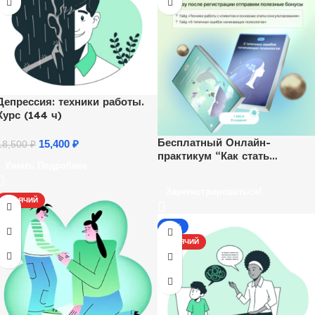
Депрессия: техники работы.
Курс (144 ч)
Бесплатный Онлайн-
15,400
₽
18,500
₽
практикум “Как стать
Узнать Подробнее
психологом и начать
зарабатывать удаленно”.
Зарегистрироваться!
Ежедневно, каждый час.
ГОРЯЧИЙ
-17%
ГОРЯЧИЙ