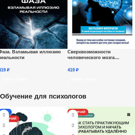
Фаза. Взламывая иллюзию
Сверхвозможности
реальности
человеческого мозга.
Путешествие в подсознание
419
₽
419
₽
Купить Книгу
Купить Книгу
Обучение для психологов
-17%
ГОРЯЧИЙ
ГОРЯЧИЙ