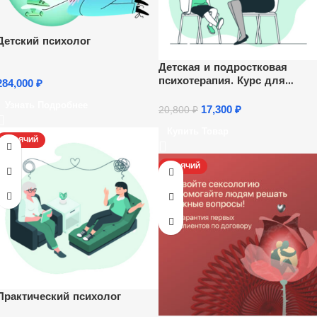
Детский психолог
Детская и подростковая
психотерапия. Курс для
284,000
₽
психологов
Узнать Подробнее
17,300
₽
20,800
₽
Купить Товар
ГОРЯЧИЙ
ГОРЯЧИЙ
Практический психолог