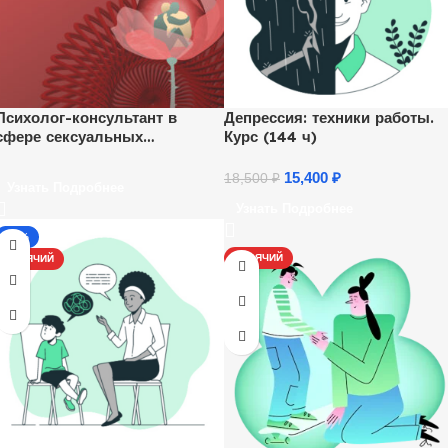
Психолог-консультант в
Депрессия: техники работы.
сфере сексуальных
Курс (144 ч)
отношений
15,400
₽
18,500
₽
Узнать Подробнее
Узнать Подробнее
-17%
ГОРЯЧИЙ
ГОРЯЧИЙ