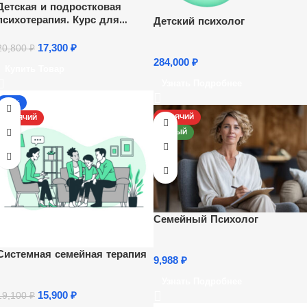
Детская и подростковая
психотерапия. Курс для
Детский психолог
психологов
17,300
₽
20,800
₽
284,000
₽
Купить Товар
Узнать Подробнее
-17%
ГОРЯЧИЙ
ГОРЯЧИЙ
НОВЫЙ
Семейный Психолог
Системная семейная терапия
9,988
₽
Узнать Подробнее
15,900
₽
19,100
₽