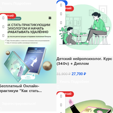
Узнать Подробнее
-13%
ГОРЯЧИЙ
ГОРЯЧИЙ
Детский нейропсихолог. Курс
(340ч) + Диплом
27,700
₽
31,900
₽
Узнать Подробнее
Бесплатный Онлайн-
практикум “Как стать
ГОРЯЧИЙ
психологом и начать
зарабатывать удаленно”.
Зарегистрироваться!
Ежедневно, каждый час.