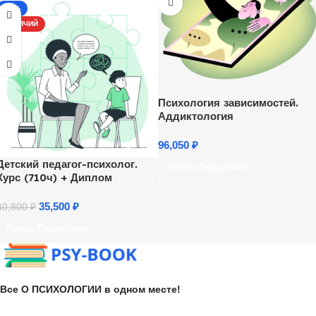
-13%
ГОРЯЧИЙ
Психология зависимостей.
Аддиктология
96,050
₽
Детский педагог-психолог.
Узнать Подробнее
Курс (710ч) + Диплом
35,500
₽
40,800
₽
Узнать Подробнее
Все О ПСИХОЛОГИИ в одном месте!