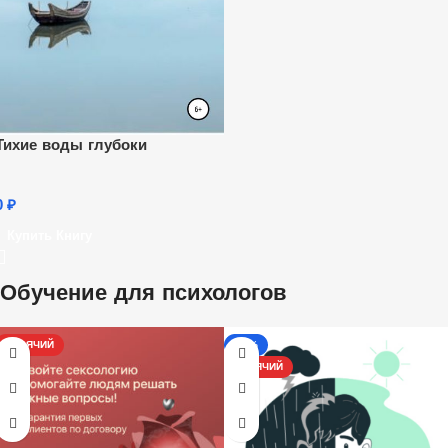
Тихие воды глубоки
0
₽
Купить Книгу
Обучение для психологов
ГОРЯЧИЙ
-17%
ГОРЯЧИЙ