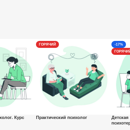
ГОРЯЧИЙ
-17%
ГОРЯЧИ
холог. Курс
Практический психолог
Детская
психоте
психоло