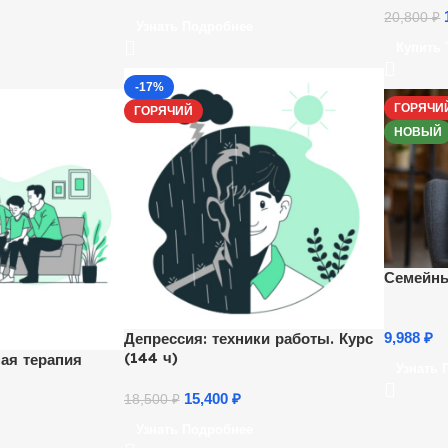
20,800
₽
Узнать Подробнее
Купить 
-17%
ГОРЯЧИ
ГОРЯЧИЙ
НОВЫЙ
Семейны
Депрессия: техники работы. Курс
9,988
₽
(144 ч)
ая терапия
Узнать 
15,400
₽
18,500
₽
Узнать Подробнее