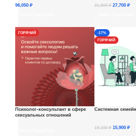
96,050
₽
27,700
₽
31,900
₽
Узнать Подробнее
Узнать Подробнее
ГОРЯЧИЙ
-17%
ГОРЯЧИЙ
Психолог-консультант в сфере
Системная семейн
сексуальных отношений
15,900
₽
19,100
₽
Узнать Подробнее