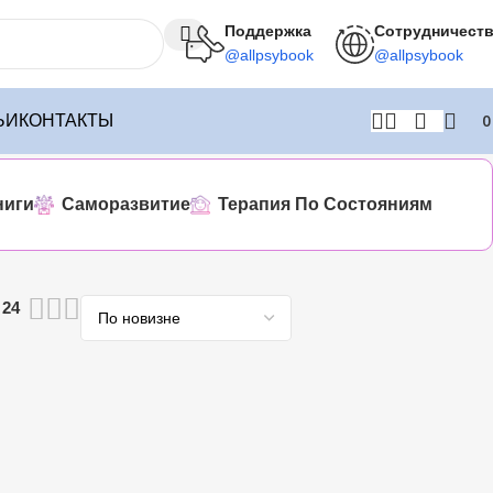
Поддержка
Сотрудничест
@allpsybook
@allpsybook
ЬИ
КОНТАКТЫ
ниги
Саморазвитие
Терапия По Состояниям
24