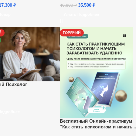
17,300
₽
35,500
₽
40,800
₽
Товар
Узнать Подробнее
Й
ГОРЯЧИЙ
й Психолог
Подробнее
Бесплатный Онлайн-практикум
“Как стать психологом и начать
зарабатывать удаленно”.