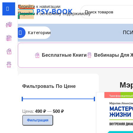
Перейти к навигации
Перейти к основному содержимому
Категории
ПСИ
Главная
ЛИТРЕС
Мэрилин Аткинсон
Отображение единс
Бесплатные Книги
Вебинары Для 
Мэ
Фильтровать По Цене
Цена:
490 ₽
—
500 ₽
Фильтрация