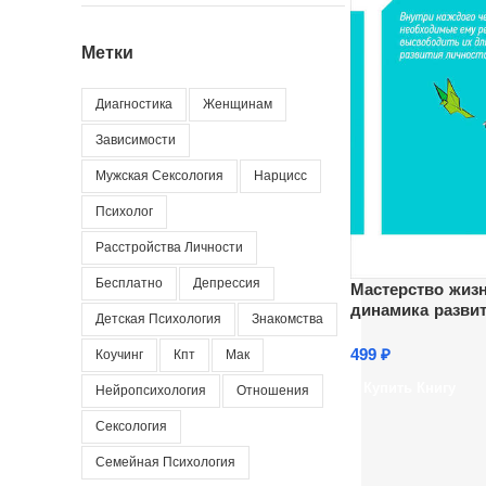
Метки
Диагностика
Женщинам
Зависимости
Мужская Сексология
Нарцисс
Психолог
Расстройства Личности
Бесплатно
Депрессия
Мастерство жизн
динамика разви
Детская Психология
Знакомства
499
₽
Коучинг
Кпт
Мак
Купить Книгу
Нейропсихология
Отношения
Сексология
Семейная Психология