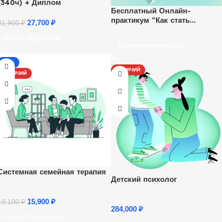
(340ч) + Диплом
Бесплатный Онлайн-
практикум “Как стать
27,700
₽
31,900
₽
психологом и начать
Узнать Подробнее
зарабатывать удаленно”.
Зарегистрироваться!
Ежедневно, каждый час.
-17%
ГОРЯЧИЙ
ГОРЯЧИЙ
Системная семейная терапия
Детский психолог
15,900
₽
19,100
₽
284,000
₽
Узнать Подробнее