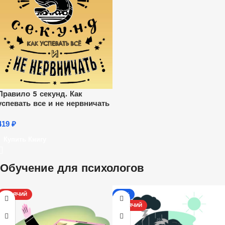
Правило 5 секунд. Как
успевать все и не нервничать
419
₽
Купить Книгу
Обучение для психологов
ГОРЯЧИЙ
-17%
ГОРЯЧИЙ