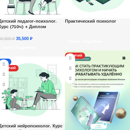
Детский педагог-психолог.
Практический психолог
Курс (710ч) + Диплом
35,500
₽
40,800
₽
Узнать Подробнее
Узнать Подробнее
ГОРЯЧИЙ
-13%
ГОРЯЧИЙ
Детский нейропсихолог. Курс