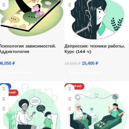
Психология зависимостей.
Депрессия: техники работы.
Аддиктология
Курс (144 ч)
96,050
₽
15,400
₽
18,500
₽
Узнать Подробнее
Узнать Подробнее
-13%
ГОРЯЧИЙ
ГОРЯЧИЙ