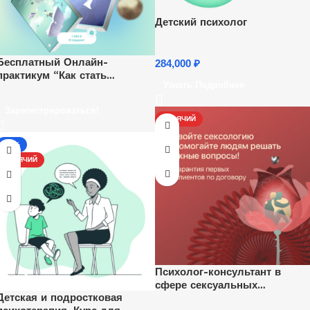
Детский психолог
Бесплатный Онлайн-
284,000
₽
практикум “Как стать
Узнать Подробнее
психологом и начать
зарабатывать удаленно”.
Зарегистрироваться!
Ежедневно, каждый час.
ГОРЯЧИЙ
-17%
ГОРЯЧИЙ
Психолог-консультант в
сфере сексуальных
Детская и подростковая
отношений