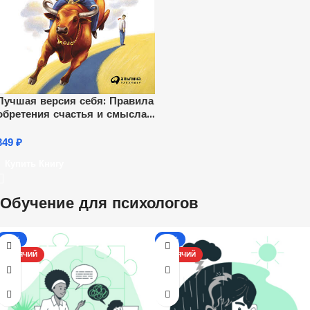
Лучшая версия себя: Правила
обретения счастья и смысла
на работе и в жизни
349
₽
Купить Книгу
Обучение для психологов
-13%
-17%
ГОРЯЧИЙ
ГОРЯЧИЙ