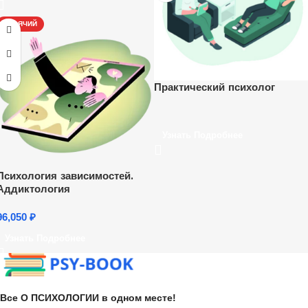
ГОРЯЧИЙ
Практический психолог
Узнать Подробнее
Психология зависимостей.
Аддиктология
96,050
₽
Узнать Подробнее
Все О ПСИХОЛОГИИ в одном месте!