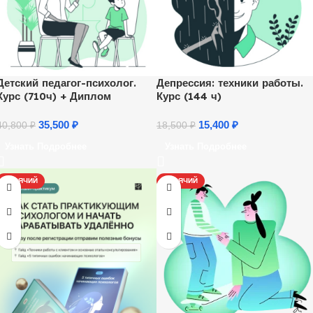
Детский педагог-психолог.
Депрессия: техники работы.
Курс (710ч) + Диплом
Курс (144 ч)
35,500
₽
15,400
₽
40,800
₽
18,500
₽
Узнать Подробнее
Узнать Подробнее
ГОРЯЧИЙ
ГОРЯЧИЙ