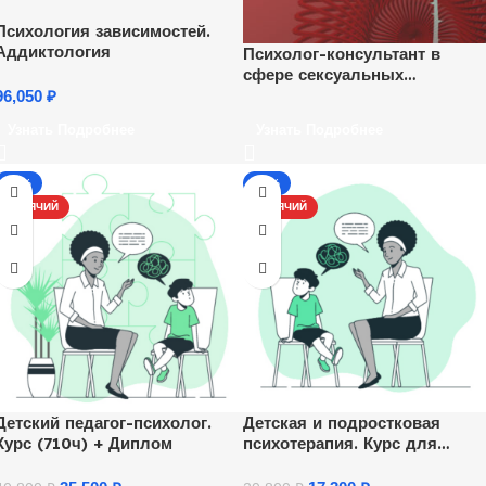
Психология зависимостей.
Аддиктология
Психолог-консультант в
сфере сексуальных
отношений
96,050
₽
Узнать Подробнее
Узнать Подробнее
-13%
-17%
ГОРЯЧИЙ
ГОРЯЧИЙ
Детский педагог-психолог.
Детская и подростковая
Курс (710ч) + Диплом
психотерапия. Курс для
психологов