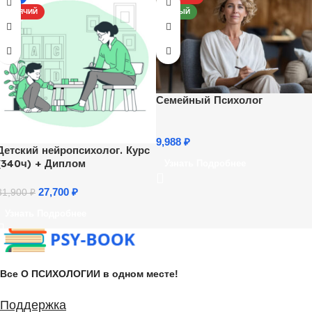
ГОРЯЧИЙ
НОВЫЙ
Семейный Психолог
9,988
₽
Детский нейропсихолог. Курс
(340ч) + Диплом
Узнать Подробнее
27,700
₽
31,900
₽
Узнать Подробнее
Все О ПСИХОЛОГИИ в одном месте!
Поддержка