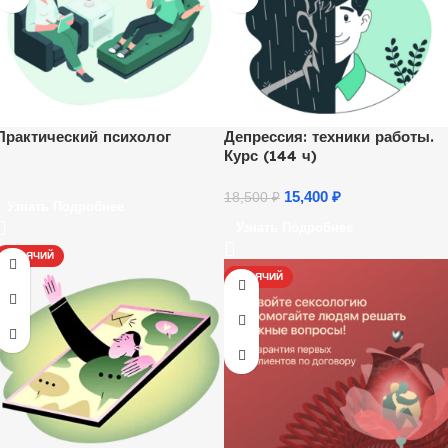
Практический психолог
Депрессия: техники работы.
Курс (144 ч)
15,400
₽
18,500
₽
Узнать Подробнее
Узнать Подробнее
ГОРЯЧИЙ
ГОРЯЧИЙ