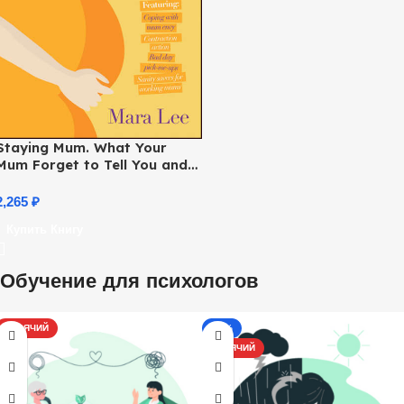
Staying Mum. What Your
Mum Forget to Tell You and
Your Best Friends Never
Dared!
2,265
₽
Купить Книгу
Обучение для психологов
ГОРЯЧИЙ
-17%
ГОРЯЧИЙ