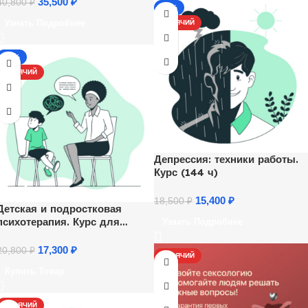
35,500
₽
40,800
₽
-17%
Узнать Подробнее
ГОРЯЧИЙ
-17%
ГОРЯЧИЙ
Депрессия: техники работы.
Курс (144 ч)
15,400
₽
18,500
₽
Детская и подростковая
психотерапия. Курс для
Узнать Подробнее
психологов
17,300
₽
20,800
₽
ГОРЯЧИЙ
Купить Товар
ГОРЯЧИЙ