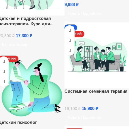
9,988
₽
Узнать Подробнее
Детская и подростковая
психотерапия. Курс для
-17%
психологов
ГОРЯЧИЙ
17,300
₽
20,800
₽
Купить Товар
ГОРЯЧИЙ
Системная семейная терапия
15,900
₽
19,100
₽
Узнать Подробнее
Детский психолог