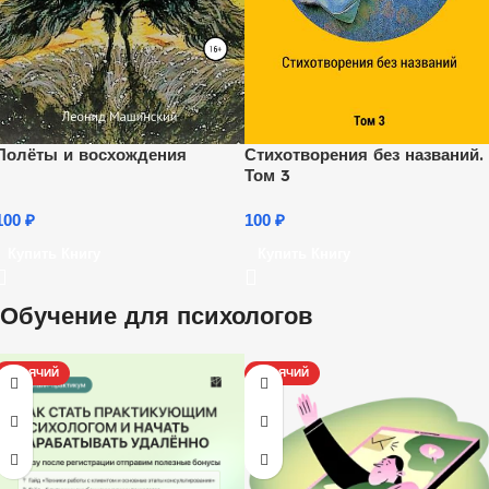
Полёты и восхождения
Стихотворения без названий.
Том 3
100
₽
100
₽
Купить Книгу
Купить Книгу
Обучение для психологов
ГОРЯЧИЙ
ГОРЯЧИЙ