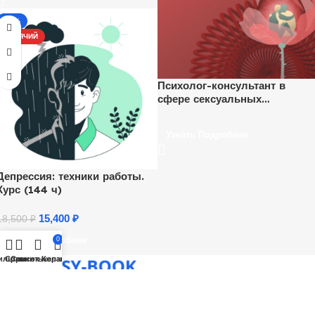
-17%
ГОРЯЧИЙ
Психолог-консультант в
сфере сексуальных
отношений
Узнать Подробнее
Депрессия: техники работы.
Курс (144 ч)
15,400
₽
18,500
₽
Узнать Подробнее
0
ильтры
Сравнить
Список желаний
Корзина
Все О ПСИХОЛОГИИ в одном месте!