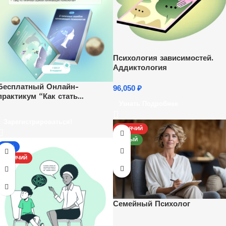
Психология зависимостей.
Аддиктология
Бесплатный Онлайн-
96,050
₽
практикум “Как стать
Узнать Подробнее
психологом и начать
зарабатывать удаленно”.
Зарегистрироваться!
Ежедневно, каждый час.
ГОРЯЧИЙ
НОВЫЙ
-17%
ГОРЯЧИЙ
Семейный Психолог