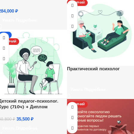
ГОРЯЧИЙ
284,000
₽
Узнать Подробнее
-13%
ГОРЯЧИЙ
Практический психолог
Узнать Подробнее
Детский педагог-психолог.
ГОРЯЧИЙ
Курс (710ч) + Диплом
35,500
₽
40,800
₽
Узнать Подробнее