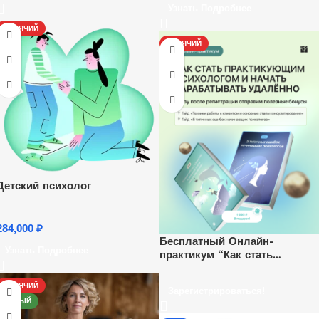
Узнать Подробнее
ГОРЯЧИЙ
ГОРЯЧИЙ
Детский психолог
284,000
₽
Бесплатный Онлайн-
Узнать Подробнее
практикум “Как стать
психологом и начать
зарабатывать удаленно”.
ГОРЯЧИЙ
Зарегистрироваться!
Ежедневно, каждый час.
НОВЫЙ