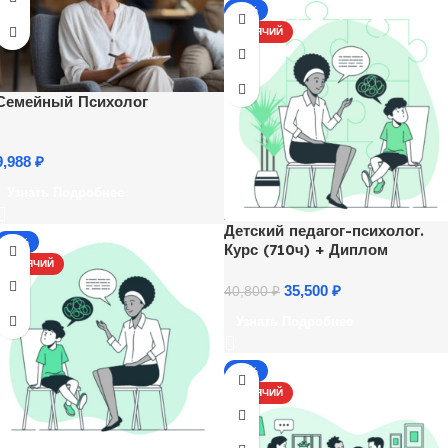
-13%
ГОРЯЧИЙ
Семейный Психолог
9,988
₽
Узнать Подробнее
Детский педагог-психолог.
-17%
Курс (710ч) + Диплом
ГОРЯЧИЙ
35,500
₽
40,800
₽
Узнать Подробнее
-17%
ГОРЯЧИЙ