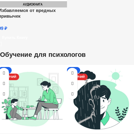
Избавляемся от вредных
привычек
99
₽
Купить Книгу
Обучение для психологов
-13%
-17%
ГОРЯЧИЙ
ГОРЯЧИЙ