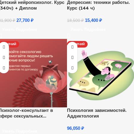
Детский нейропсихолог. Курс
Депрессия: техники работы.
(340ч) + Диплом
Курс (144 ч)
27,700
₽
15,400
₽
31,900
₽
18,500
₽
Узнать Подробнее
Узнать Подробнее
ГОРЯЧИЙ
ГОРЯЧИЙ
Психолог-консультант в
Психология зависимостей.
сфере сексуальных
Аддиктология
отношений
96,050
₽
Узнать Подробнее