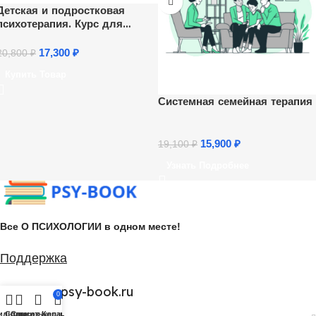
Детская и подростковая
психотерапия. Курс для
психологов
17,300
₽
20,800
₽
Купить Товар
Системная семейная терапия
15,900
₽
19,100
₽
Узнать Подробнее
Все О ПСИХОЛОГИИ в одном месте!
Поддержка
support@psy-book.ru
0
ильтры
Сравнить
Список желаний
Корзина