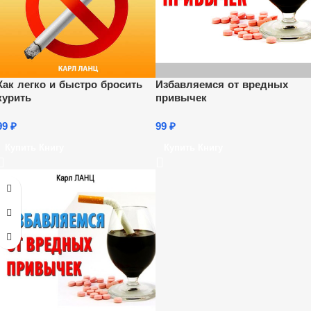
Как легко и быстро бросить
Избавляемся от вредных
курить
привычек
99
₽
99
₽
Купить Книгу
Купить Книгу