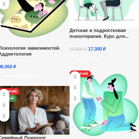
Детская и подростковая
психотерапия. Курс для
психологов
Психология зависимостей.
17,300
₽
20,800
₽
Аддиктология
Купить Товар
96,050
₽
ГОРЯЧИЙ
Узнать Подробнее
ГОРЯЧИЙ
НОВЫЙ
Семейный Психолог