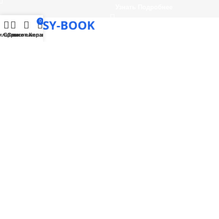
Узнать Подробнее
0
ильтры
Сравнить
Список желаний
Корзина
Все О ПСИХОЛОГИИ в одном месте!
Поддержка
support@psy-book.ru
Категории
Курсы по Психологии
Важное
Мы в Соцсетях: Подписывайтесь!