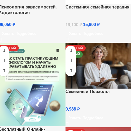
Психология зависимостей.
Системная семейная терапия
Аддиктология
96,050
₽
15,900
₽
19,100
₽
Узнать Подробнее
Узнать Подробнее
ГОРЯЧИЙ
ГОРЯЧИЙ
НОВЫЙ
Семейный Психолог
9,988
₽
Узнать Подробнее
Бесплатный Онлайн-