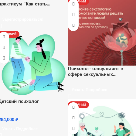
ГОРЯЧИЙ
практикум “Как стать
психологом и начать
зарабатывать удаленно”.
Зарегистрироваться!
Ежедневно, каждый час.
ГОРЯЧИЙ
Психолог-консультант в
сфере сексуальных
отношений
Узнать Подробнее
Детский психолог
ГОРЯЧИЙ
284,000
₽
Узнать Подробнее