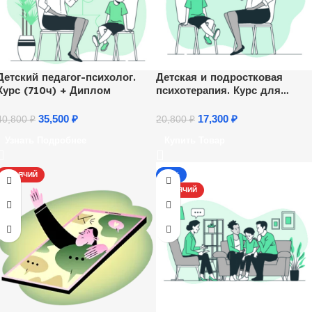
Детский педагог-психолог.
Детская и подростковая
Курс (710ч) + Диплом
психотерапия. Курс для
психологов
35,500
₽
17,300
₽
40,800
₽
20,800
₽
Узнать Подробнее
Купить Товар
ГОРЯЧИЙ
-17%
ГОРЯЧИЙ