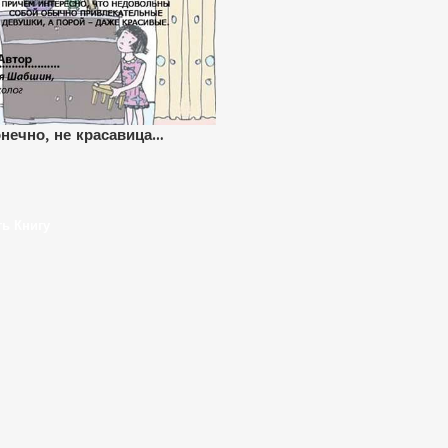
онечно, не красавица…
ть Книгу