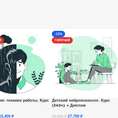
-13%
Й
ГОРЯЧИЙ
ия: техники работы. Курс
Детский нейропсихолог. Курс
(340ч) + Диплом
15,400
₽
27,700
₽
31,900
₽