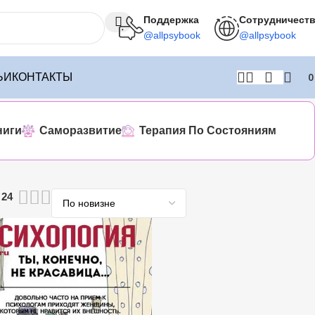
Поддержка
Сотрудничест
@allpsybook
@allpsybook
ЬИ
КОНТАКТЫ
ниги
Саморазвитие
Терапия По Состояниям
24