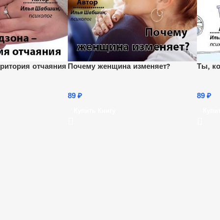
рритория отчаяния
Почему женщина изменяет?
Ты, к
89
₽
89
₽
Купить Книгу
Купи