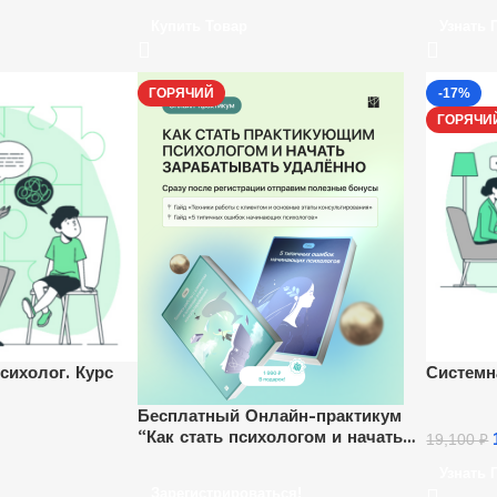
Купить Товар
Узнать 
ГОРЯЧИЙ
-17%
ГОРЯЧИ
сихолог. Курс
Системн
Бесплатный Онлайн-практикум
“Как стать психологом и начать
19,100
₽
зарабатывать удаленно”.
Узнать 
Ежедневно, каждый час.
Зарегистрироваться!