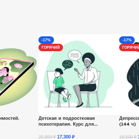
-17%
-17%
ГОРЯЧИЙ
ГОРЯЧИ
имостей.
Детская и подростковая
Депресс
психотерапия. Курс для
(144 ч)
психологов
17,300
₽
20,800
₽
18,500
₽