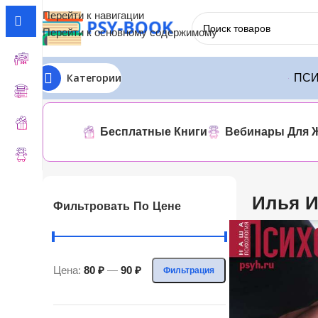
Перейти к навигации
Перейти к основному содержимому
Категории
ПСИ
Главная
ЛИТРЕС
Илья Иосифович Шабшин
Показаны в
Бесплатные Книги
Вебинары Для 
Илья 
Фильтровать По Цене
Цена:
80 ₽
—
90 ₽
Фильтрация