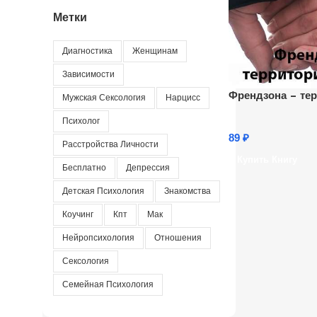
Метки
Диагностика
Женщинам
Зависимости
Френдзона – те
Мужская Сексология
Нарцисс
Психолог
89
₽
Расстройства Личности
Купить Книгу
Бесплатно
Депрессия
Детская Психология
Знакомства
Коучинг
Кпт
Мак
Нейропсихология
Отношения
Сексология
Семейная Психология