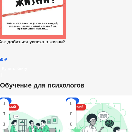
Как добиться успеха в жизни?
50
₽
Купить Книгу
Обучение для психологов
-17%
-13%
ГОРЯЧИЙ
ГОРЯЧИЙ