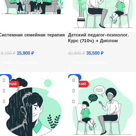
Системная семейная терапия
Детский педагог-психолог.
Курс (710ч) + Диплом
15,900
₽
35,500
₽
19,100
₽
40,800
₽
Узнать Подробнее
Узнать Подробнее
-17%
-17%
ГОРЯЧИЙ
ГОРЯЧИЙ