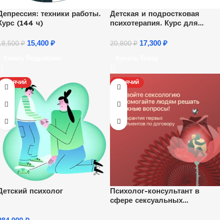
Депрессия: техники работы.
Детская и подростковая
Курс (144 ч)
психотерапия. Курс для
психологов
15,400
₽
17,300
₽
18,500
₽
20,800
₽
Узнать Подробнее
Купить Товар
ГОРЯЧИЙ
ГОРЯЧИЙ
Детский психолог
Психолог-консультант в
сфере сексуальных
отношений