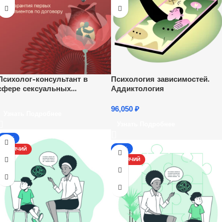
Психолог-консультант в
Психология зависимостей.
сфере сексуальных
Аддиктология
отношений
96,050
₽
Узнать Подробнее
Узнать Подробнее
-17%
-13%
ГОРЯЧИЙ
ГОРЯЧИЙ