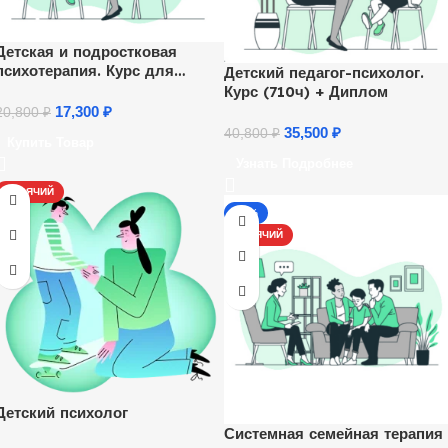
Детская и подростковая
психотерапия. Курс для
Детский педагог-психолог.
психологов
Курс (710ч) + Диплом
17,300
₽
20,800
₽
35,500
₽
40,800
₽
Купить Товар
Узнать Подробнее
ГОРЯЧИЙ
-17%
ГОРЯЧИЙ
Детский психолог
Системная семейная терапия