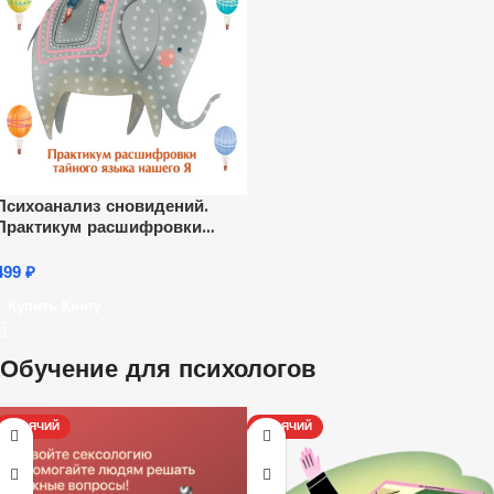
Психоанализ сновидений.
Практикум расшифровки
тайного языка нашего Я
499
₽
Купить Книгу
Обучение для психологов
ГОРЯЧИЙ
ГОРЯЧИЙ