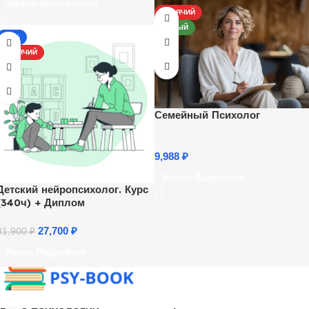
Зарегистрироваться!
Ежедневно, каждый час.
ГОРЯЧИЙ
НОВЫЙ
-13%
ГОРЯЧИЙ
Семейный Психолог
9,988
₽
Узнать Подробнее
Детский нейропсихолог. Курс
(340ч) + Диплом
27,700
₽
31,900
₽
Узнать Подробнее