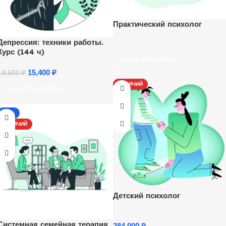
Практический психолог
Депрессия: техники работы.
Курс (144 ч)
Узнать Подробнее
15,400
₽
18,500
₽
ГОРЯЧИЙ
Узнать Подробнее
-17%
ГОРЯЧИЙ
Детский психолог
Системная семейная терапия
284,000
₽