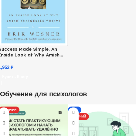
Success Made Simple. An
Inside Look at Why Amish
Businesses Thrive
1,952
₽
Купить Книгу
Обучение для психологов
ГОРЯЧИЙ
-13%
ГОРЯЧИЙ