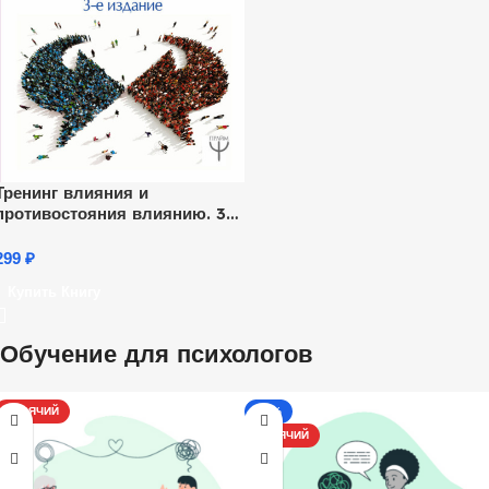
Тренинг влияния и
противостояния влиянию. 3-е
издание
299
₽
Купить Книгу
Обучение для психологов
ГОРЯЧИЙ
-17%
ГОРЯЧИЙ