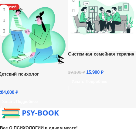
ГОРЯЧИЙ
Системная семейная терапия
15,900
₽
19,100
₽
Детский психолог
Узнать Подробнее
284,000
₽
Узнать Подробнее
Все О ПСИХОЛОГИИ в одном месте!