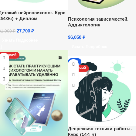
Детский нейропсихолог. Курс
(340ч) + Диплом
Психология зависимостей.
Аддиктология
27,700
₽
31,900
₽
96,050
₽
Узнать Подробнее
Узнать Подробнее
ГОРЯЧИЙ
-17%
ГОРЯЧИЙ
Депрессия: техники работы.
Курс (144 ч)