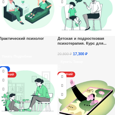
Практический психолог
Детская и подростковая
психотерапия. Курс для
психологов
17,300
₽
20,800
₽
Узнать Подробнее
Купить Товар
-13%
ГОРЯЧИЙ
ГОРЯЧИЙ