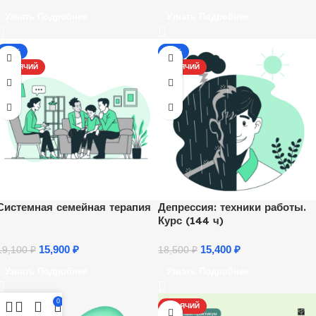
Узнать Подробнее
Узнать Подробнее
-17%
-17%
ГОРЯЧИЙ
ГОРЯЧИЙ
Системная семейная терапия
Депрессия: техники работы.
Курс (144 ч)
15,900
₽
15,400
₽
19,100
₽
18,500
₽
Узнать Подробнее
Узнать Подробнее
0
ГОРЯЧИЙ
ГОРЯЧИЙ