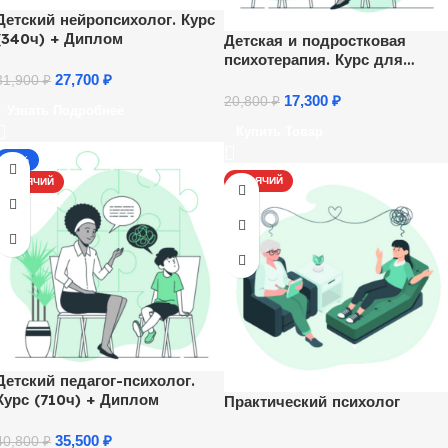
Детский нейропсихолог. Курс
(340ч) + Диплом
Детская и подростковая
психотерапия. Курс для
психологов
27,700
₽
31,900
₽
17,300
₽
20,800
₽
Узнать Подробнее
Купить Товар
-13%
ГОРЯЧИЙ
ГОРЯЧИЙ
Детский педагог-психолог.
Курс (710ч) + Диплом
Практический психолог
35,500
₽
40,800
₽