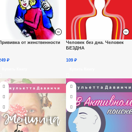
Прививка от женственности
Человек без дна. Человек
БЕЗДНА
249
₽
109
₽
Купить Книгу
Купить Книгу