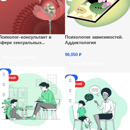
Психолог-консультант в
Психология зависимостей.
сфере сексуальных
Аддиктология
отношений
96,050
₽
Узнать Подробнее
Узнать Подробнее
-13%
-17%
ГОРЯЧИЙ
ГОРЯЧИЙ