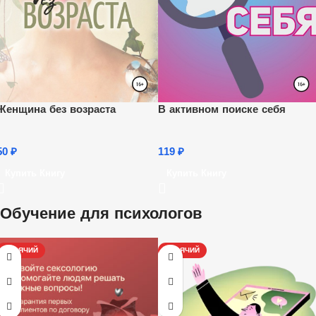
Женщина без возраста
В активном поиске себя
50
₽
119
₽
Купить Книгу
Купить Книгу
Обучение для психологов
ГОРЯЧИЙ
ГОРЯЧИЙ