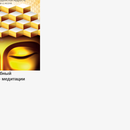
обный
о медитации