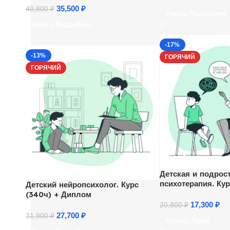
35,500
₽
40,800
₽
Узнать Подробнее
Узнать Подробнее
-17%
-13%
ГОРЯЧИЙ
ГОРЯЧИЙ
Детская и подрос
психотерапия. Ку
Детский нейропсихолог. Курс
психологов
(340ч) + Диплом
17,300
₽
20,800
₽
27,700
₽
31,900
₽
Купить Товар