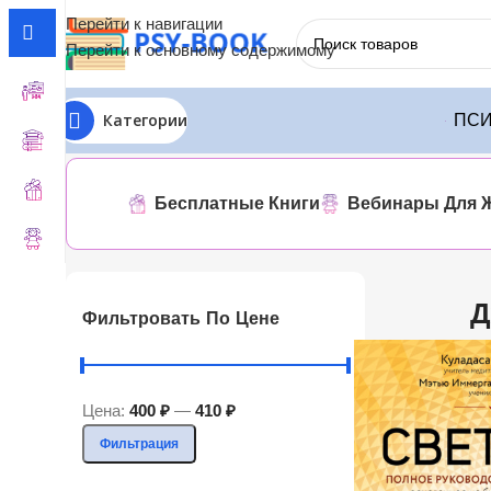
Перейти к навигации
Перейти к основному содержимому
Категории
ПСИ
Главная
ЛИТРЕС
Джон Куладаса
Отображение единств
Бесплатные Книги
Вебинары Для 
Д
Фильтровать По Цене
Цена:
400 ₽
—
410 ₽
Фильтрация