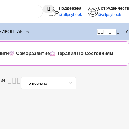
Поддержка
Сотрудничест
@allpsybook
@allpsybook
ЬИ
КОНТАКТЫ
ниги
Саморазвитие
Терапия По Состояниям
24