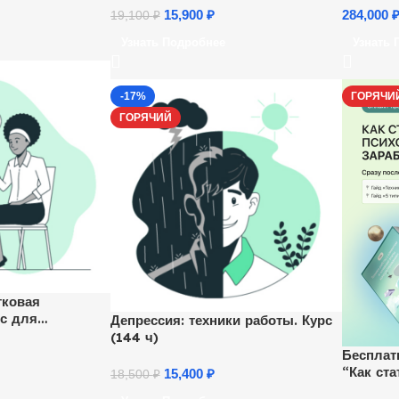
15,900
₽
284,000
19,100
₽
Узнать Подробнее
Узнать 
-17%
ГОРЯЧИ
ГОРЯЧИЙ
тковая
рс для
Депрессия: техники работы. Курс
(144 ч)
Бесплат
“Как ст
15,400
₽
18,500
₽
зарабат