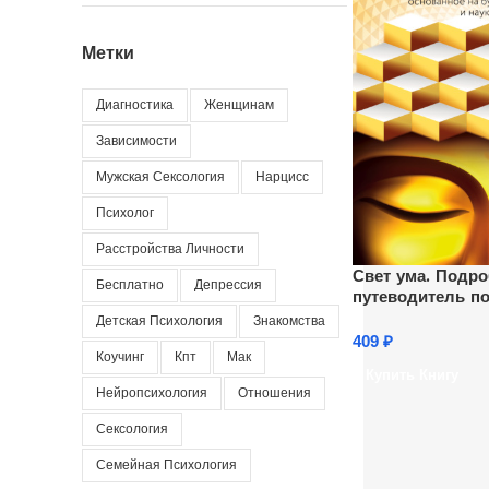
Метки
Диагностика
Женщинам
Зависимости
Мужская Сексология
Нарцисс
Психолог
Расстройства Личности
Свет ума. Подр
Бесплатно
Депрессия
путеводитель п
Детская Психология
Знакомства
409
₽
Коучинг
Кпт
Мак
Купить Книгу
Нейропсихология
Отношения
Сексология
Семейная Психология