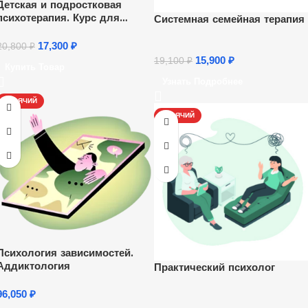
Детская и подростковая
психотерапия. Курс для
Системная семейная терапия
психологов
17,300
₽
20,800
₽
15,900
₽
19,100
₽
Купить Товар
Узнать Подробнее
ГОРЯЧИЙ
ГОРЯЧИЙ
Психология зависимостей.
Аддиктология
Практический психолог
96,050
₽