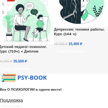
Депрессия: техники работы.
Курс (144 ч)
15,400
₽
18,500
₽
Детский педагог-психолог.
Курс (710ч) + Диплом
Узнать Подробнее
35,500
₽
40,800
₽
Узнать Подробнее
Все О ПСИХОЛОГИИ в одном месте!
Поддержка