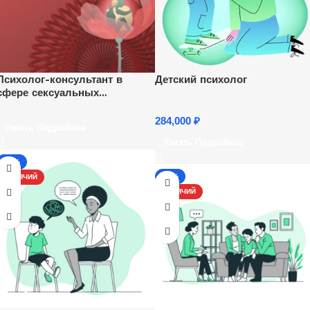
Психолог-консультант в
Детский психолог
сфере сексуальных
отношений
284,000
₽
Узнать Подробнее
Узнать Подробнее
-17%
-17%
ГОРЯЧИЙ
ГОРЯЧИЙ