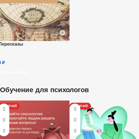
Пересказы
0
₽
Купить Книгу
Обучение для психологов
ГОРЯЧИЙ
ГОРЯЧИЙ