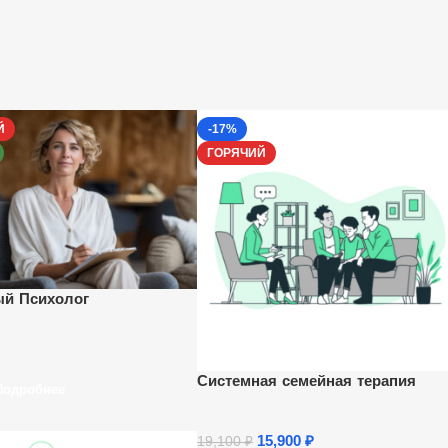
Й
-17%
ГОРЯЧИЙ
й Психолог
Системная семейная терапия
Подробнее
15,900
₽
19,100
₽