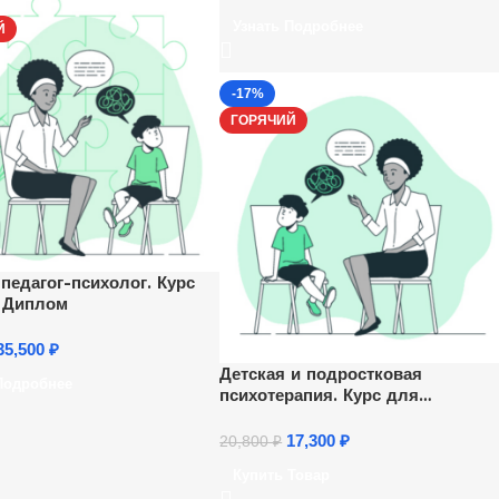
Узнать Подробнее
Й
-17%
ГОРЯЧИЙ
 педагог-психолог. Курс
+ Диплом
35,500
₽
Детская и подростковая
Подробнее
психотерапия. Курс для
психологов
17,300
₽
20,800
₽
Купить Товар