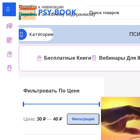
Перейти к навигации
Перейти к основному содержимому
Категории
ПСИ
Главная
ЛИТРЕС
Дарья Лав
Отображение единственног
Бесплатные Книги
Вебинары Для 
Фильтровать По Цене
Цена:
30 ₽
—
40 ₽
Фильтрация