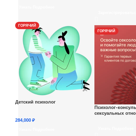
зарабатывать уда
Узнать Подробнее
Ежедневно, кажды
Зарегистрироватьс
ГОРЯЧИЙ
ГОРЯЧИЙ
Детский психолог
Психолог-консуль
сексуальных отн
284,000
₽
Узнать Подробнее
Узнать Подробнее