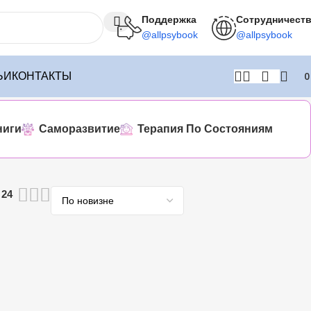
Поддержка
Сотрудничест
@allpsybook
@allpsybook
ЬИ
КОНТАКТЫ
ниги
Саморазвитие
Терапия По Состояниям
24