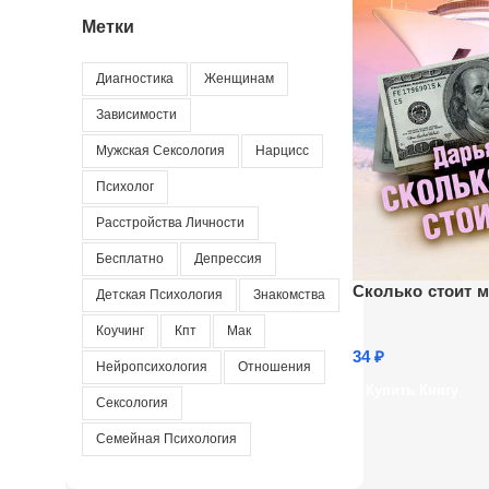
Метки
Диагностика
Женщинам
Зависимости
Мужская Сексология
Нарцисс
Психолог
Расстройства Личности
Бесплатно
Депрессия
Сколько стоит м
Детская Психология
Знакомства
Коучинг
Кпт
Мак
34
₽
Нейропсихология
Отношения
Купить Книгу
Сексология
Семейная Психология