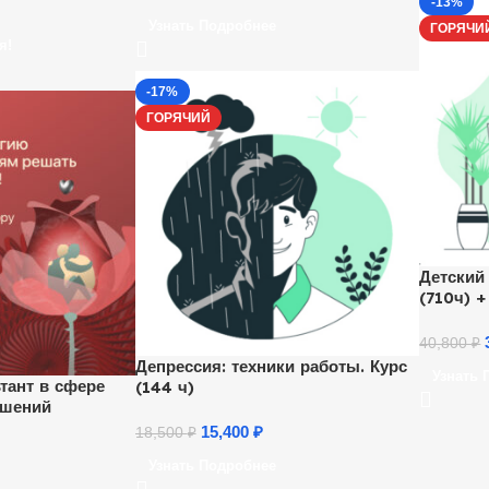
-13%
ленно”.
Узнать Подробнее
й час.
ГОРЯЧИ
я!
-17%
ГОРЯЧИЙ
Детский
(710ч) 
40,800
₽
Депрессия: техники работы. Курс
Узнать 
тант в сфере
(144 ч)
ошений
15,400
₽
18,500
₽
Узнать Подробнее