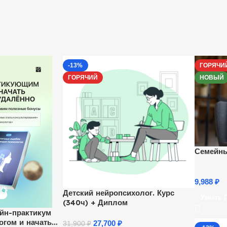
-13%
ГОРЯЧИ
ГОРЯЧИЙ
НОВЫЙ
Семейны
9,988
₽
Детский нейропсихолог. Курс
Узнать 
(340ч) + Диплом
йн-практикум
огом и начать
27,700
₽
31,900
₽