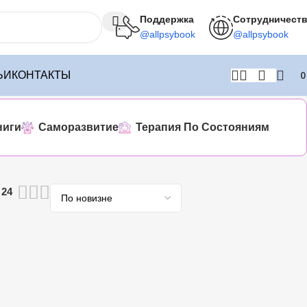
Поддержка
Сотрудничест
@allpsybook
@allpsybook
ЬИ
КОНТАКТЫ
ниги
Саморазвитие
Терапия По Состояниям
24