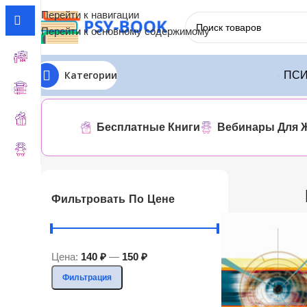
Перейти к навигации
Перейти к основному содержимому
Категории
ПСИ
Главная
ЛИТРЕС
Боб Фьюсел
Отображение единственн
Бесплатные Книги
Вебинары Для 
Фильтровать По Цене
Цена:
140 ₽
—
150 ₽
Фильтрация