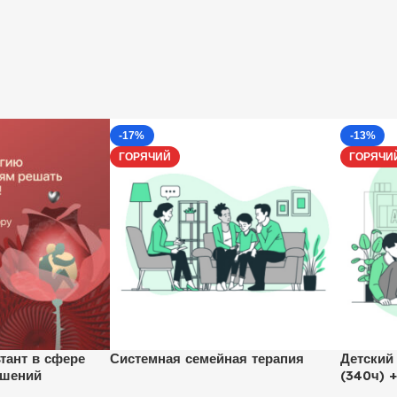
-17%
-13%
ГОРЯЧИЙ
ГОРЯЧИ
тант в сфере
Системная семейная терапия
Детский
ошений
(340ч) 