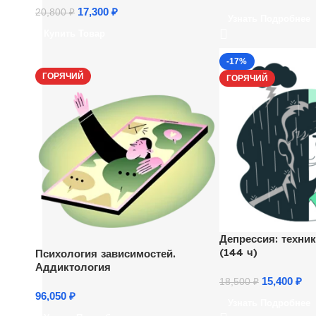
17,300
₽
20,800
₽
Узнать Подробнее
Купить Товар
-17%
ГОРЯЧИЙ
ГОРЯЧИЙ
Депрессия: техник
(144 ч)
Психология зависимостей.
Аддиктология
15,400
₽
18,500
₽
96,050
₽
Узнать Подробнее