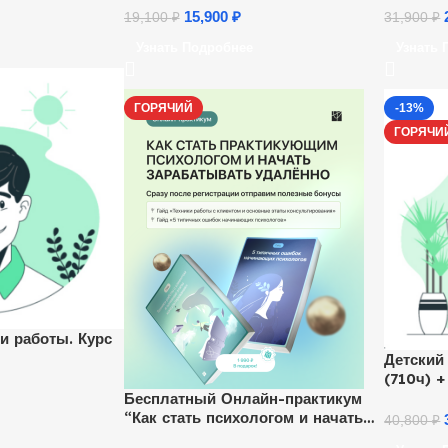
15,900
₽
19,100
₽
31,900
₽
Узнать Подробнее
Узнать 
ГОРЯЧИЙ
-13%
ГОРЯЧИ
и работы. Курс
Детский
(710ч) 
Бесплатный Онлайн-практикум
“Как стать психологом и начать
40,800
₽
зарабатывать удаленно”.