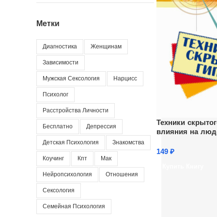
Метки
Диагностика
Женщинам
Зависимости
Мужская Сексология
Нарцисс
Психолог
Расстройства Личности
Техники скрытог
Бесплатно
Депрессия
влияния на люд
Детская Психология
Знакомства
149
₽
Коучинг
Кпт
Мак
Купить Книгу
Нейропсихология
Отношения
Сексология
Семейная Психология