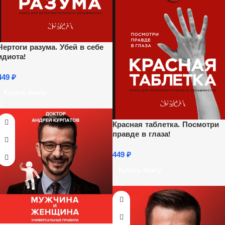
Чертоги разума. Убей в себе
идиота!
449
₽
Купить Книгу
Красная таблетка. Посмотри
правде в глаза!
449
₽
Купить Книгу