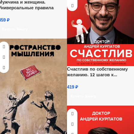
Мужчина и женщина.
Универсальные правила
359
₽
Купить Книгу
Счастлив по собственному
желанию. 12 шагов к
душевному здоровью
419
₽
Купить Книгу