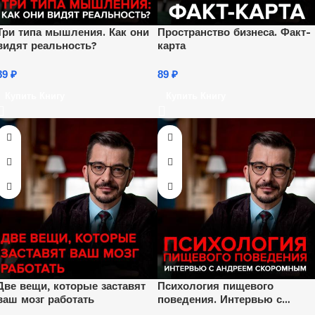
Три типа мышления. Как они
Пространство бизнеса. Факт-
видят реальность?
карта
89
₽
89
₽
Купить Книгу
Купить Книгу
Две вещи, которые заставят
Психология пищевого
ваш мозг работать
поведения. Интервью с
Андреем Скоромным