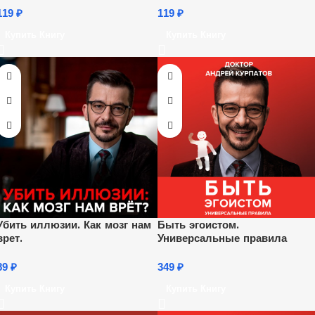
119
₽
119
₽
Купить Книгу
Купить Книгу
Убить иллюзии. Как мозг нам
Быть эгоистом.
врет.
Универсальные правила
89
₽
349
₽
Купить Книгу
Купить Книгу