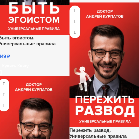
Быть эгоистом.
Универсальные правила
449
₽
Купить Книгу
Пережить развод.
Универсальные правила