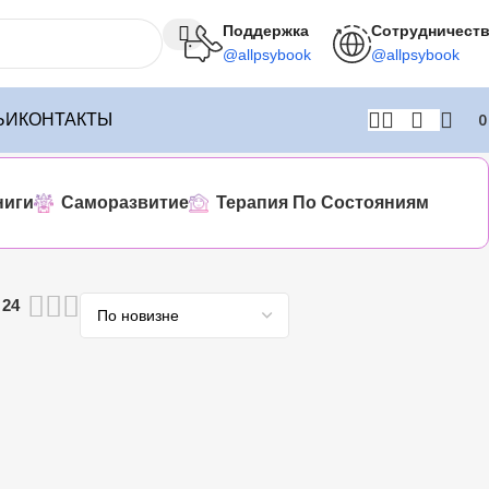
Поддержка
Сотрудничест
@allpsybook
@allpsybook
ЬИ
КОНТАКТЫ
ниги
Саморазвитие
Терапия По Состояниям
24