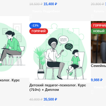
15,400
₽
18,500
₽
20,800
₽
Узнать Подробнее
Купить 
-13%
ГОРЯЧИ
ГОРЯЧИЙ
НОВЫЙ
Семейны
холог. Курс
9,988
₽
Детский педагог-психолог. Курс
Узнать 
(710ч) + Диплом
35,500
₽
40,800
₽