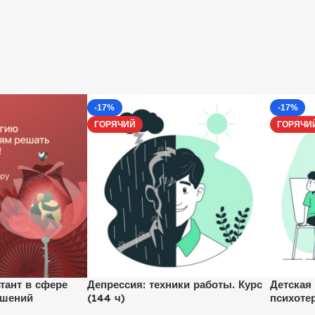
-17%
-17%
ГОРЯЧИЙ
ГОРЯЧИ
тант в сфере
Депрессия: техники работы. Курс
Детская
ошений
(144 ч)
психоте
психоло