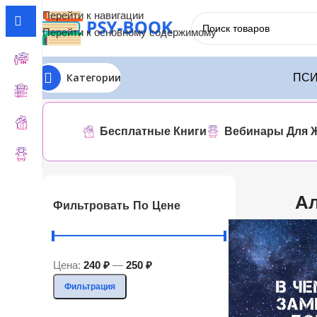
Перейти к навигации
Перейти к основному содержимому
Категории
ПСИ
Главная
ЛИТРЕС
Александр Гусев
Отображение единст
Бесплатные Книги
Вебинары Для 
Ал
Фильтровать По Цене
Цена:
240 ₽
—
250 ₽
Фильтрация