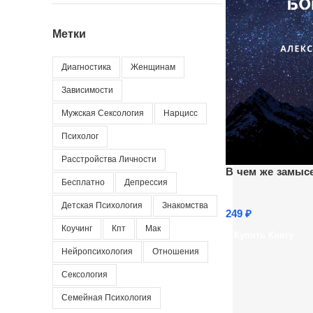
Метки
Диагностика
Женщинам
Зависимости
Мужская Сексология
Нарцисс
Психолог
Расстройства Личности
В чем же замыс
Бесплатно
Депрессия
Детская Психология
Знакомства
249
₽
Коучинг
Кпт
Мак
Купить Книгу
Нейропсихология
Отношения
Сексология
Семейная Психология