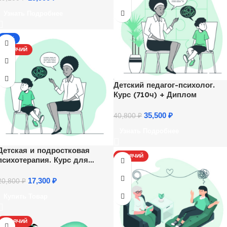
Узнать Подробнее
-17%
ГОРЯЧИЙ
Детский педагог-психолог.
Курс (710ч) + Диплом
35,500
₽
40,800
₽
Узнать Подробнее
Детская и подростковая
ГОРЯЧИЙ
психотерапия. Курс для
психологов
17,300
₽
20,800
₽
Купить Товар
ГОРЯЧИЙ