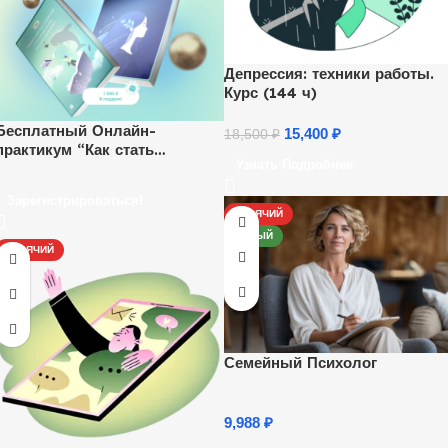
Депрессия: техники работы.
Курс (144 ч)
Бесплатный Онлайн-
15,400
₽
18,500
₽
практикум “Как стать
Узнать Подробнее
психологом и начать
зарабатывать удаленно”.
Зарегистрироваться!
Ежедневно, каждый час.
ГОРЯЧИЙ
НОВЫЙ
ГОРЯЧИЙ
Семейный Психолог
9,988
₽