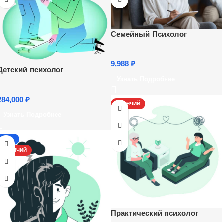
Семейный Психолог
9,988
₽
Детский психолог
Узнать Подробнее
284,000
₽
ГОРЯЧИЙ
Узнать Подробнее
-17%
ГОРЯЧИЙ
Практический психолог