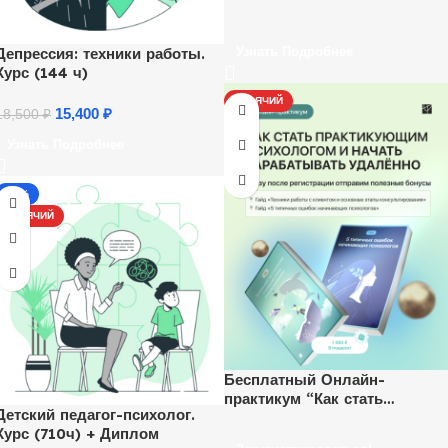
Депрессия: техники работы.
Узнать Подробнее
Курс (144 ч)
ГОРЯЧИЙ
15,400
₽
18,500
₽
Узнать Подробнее
-13%
ГОРЯЧИЙ
Бесплатный Онлайн-
практикум “Как стать
Детский педагог-психолог.
психологом и начать
Курс (710ч) + Диплом
зарабатывать удаленно”.