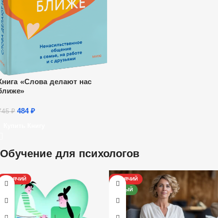
Книга «Слова делают нас
ближе»
484
₽
745
₽
Купить Книгу
Обучение для психологов
ГОРЯЧИЙ
ГОРЯЧИЙ
НОВЫЙ