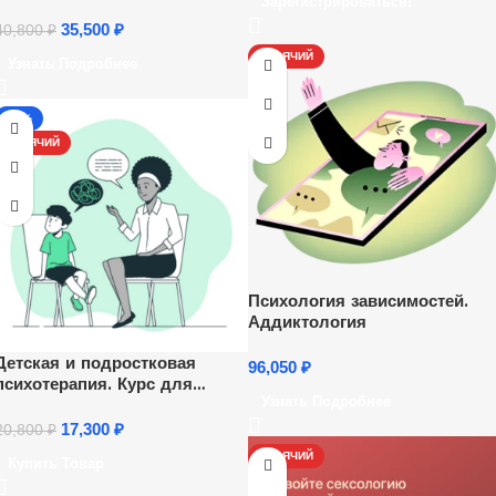
Зарегистрироваться!
Ежедневно, каждый час.
35,500
₽
40,800
₽
ГОРЯЧИЙ
Узнать Подробнее
-17%
ГОРЯЧИЙ
Психология зависимостей.
Аддиктология
Детская и подростковая
96,050
₽
психотерапия. Курс для
Узнать Подробнее
психологов
17,300
₽
20,800
₽
ГОРЯЧИЙ
Купить Товар