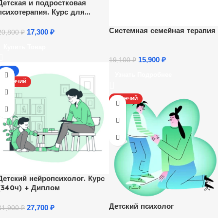
Детская и подростковая
психотерапия. Курс для
психологов
Системная семейная терапия
17,300
₽
20,800
₽
Купить Товар
15,900
₽
19,100
₽
-13%
Узнать Подробнее
ГОРЯЧИЙ
ГОРЯЧИЙ
Детский нейропсихолог. Курс
(340ч) + Диплом
Детский психолог
27,700
₽
31,900
₽