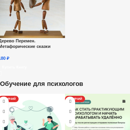
Дерево Перемен.
Метафорические сказки
180
₽
Купить Книгу
Обучение для психологов
ГОРЯЧИЙ
ГОРЯЧИЙ