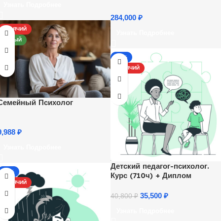
Узнать Подробнее
284,000
₽
ГОРЯЧИЙ
Узнать Подробнее
НОВЫЙ
-13%
ГОРЯЧИЙ
Семейный Психолог
9,988
₽
Узнать Подробнее
Детский педагог-психолог.
-17%
Курс (710ч) + Диплом
ГОРЯЧИЙ
35,500
₽
40,800
₽
Узнать Подробнее