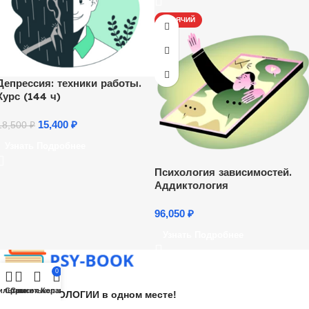
ГОРЯЧИЙ
Депрессия: техники работы.
Курс (144 ч)
15,400
₽
18,500
₽
Узнать Подробнее
Психология зависимостей.
Аддиктология
96,050
₽
Узнать Подробнее
0
ильтры
Сравнить
Список желаний
Корзина
Все О ПСИХОЛОГИИ в одном месте!