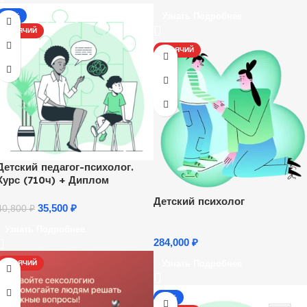
Узнать Подробнее
-13%
ГОРЯЧИЙ
ГОРЯЧИЙ
Детский педагог-психолог.
Курс (710ч) + Диплом
Детский психолог
35,500
₽
40,800
₽
Узнать Подробнее
284,000
₽
Узнать Подробнее
ГОРЯЧИЙ
-13%