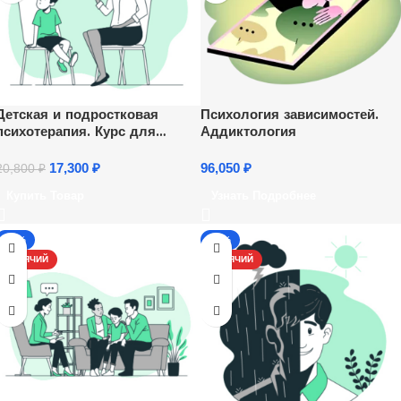
Детская и подростковая
Психология зависимостей.
психотерапия. Курс для
Аддиктология
психологов
17,300
₽
96,050
₽
20,800
₽
Купить Товар
Узнать Подробнее
-17%
-17%
ГОРЯЧИЙ
ГОРЯЧИЙ