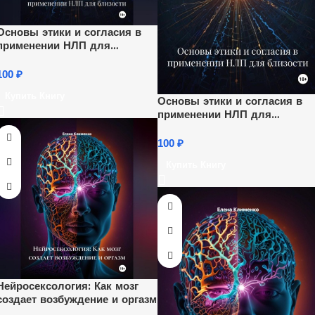
Основы этики и согласия в
применении НЛП для
близости
100
₽
Купить Книгу
Основы этики и согласия в
применении НЛП для
близости
100
₽
Купить Книгу
Нейросексология: Как мозг
создает возбуждение и оргазм