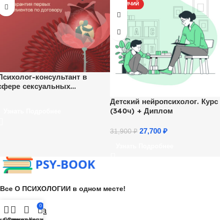
ГОРЯЧИЙ
Психолог-консультант в
сфере сексуальных
отношений
Детский нейропсихолог. Курс
(340ч) + Диплом
Узнать Подробнее
27,700
₽
31,900
₽
Узнать Подробнее
Все О ПСИХОЛОГИИ в одном месте!
0
Поддержка
ильтры
Сравнить
Список желаний
Корзина