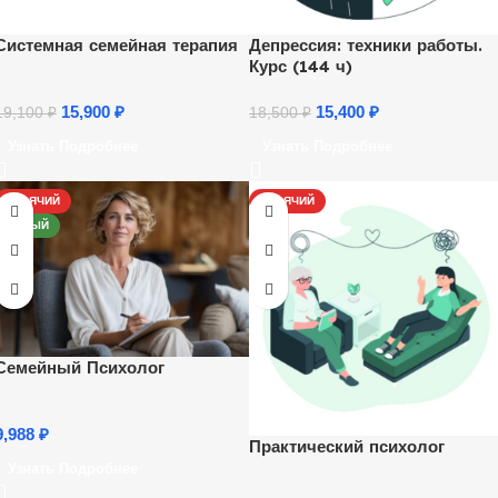
Системная семейная терапия
Депрессия: техники работы.
Курс (144 ч)
15,900
₽
15,400
₽
19,100
₽
18,500
₽
Узнать Подробнее
Узнать Подробнее
ГОРЯЧИЙ
ГОРЯЧИЙ
НОВЫЙ
Семейный Психолог
9,988
₽
Практический психолог
Узнать Подробнее