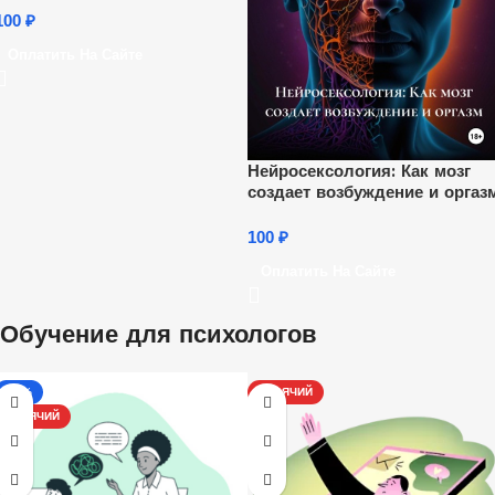
100
₽
Оплатить На Сайте
Нейросексология: Как мозг
создает возбуждение и оргаз
100
₽
Оплатить На Сайте
Обучение для психологов
-17%
ГОРЯЧИЙ
ГОРЯЧИЙ