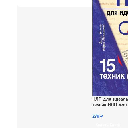
НЛП для идеальн
техник НЛП для
обольстительни
279
₽
Купить Книгу