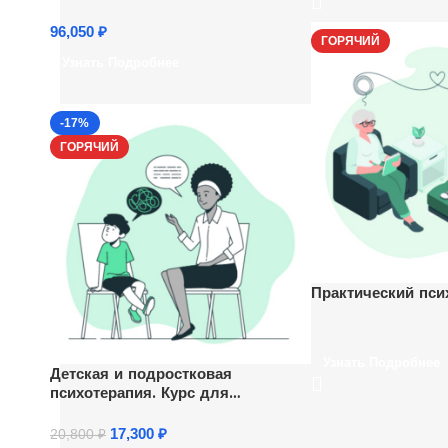
96,050
₽
ГОРЯЧИЙ
Узнать Подробнее
-17%
ГОРЯЧИЙ
Практический пси
Узнать Подробнее
Детская и подростковая
психотерапия. Курс для
психологов
17,300
₽
20,800
₽