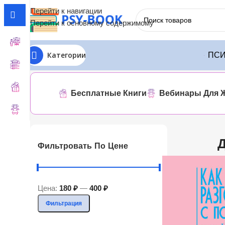
Перейти к навигации
Перейти к основному содержимому
Категории
ПСИ
Главная
Диана Балыко
Показаны все результаты (8)
Бесплатные Книги
Вебинары Для 
Фильтровать По Цене
Цена:
180 ₽
—
400 ₽
Фильтрация