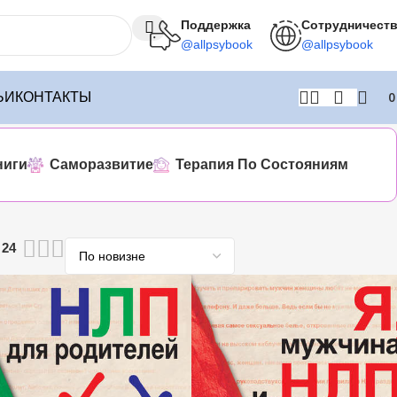
Поддержка
Сотрудничест
@allpsybook
@allpsybook
ЬИ
КОНТАКТЫ
ниги
Саморазвитие
Терапия По Состояниям
24