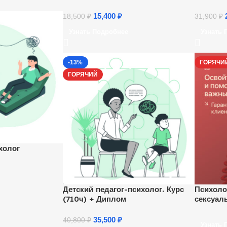
15,400
₽
18,500
₽
31,900
₽
Узнать Подробнее
Узнать 
-13%
ГОРЯЧИ
ГОРЯЧИЙ
холог
Детский педагог-психолог. Курс
Психоло
(710ч) + Диплом
сексуал
35,500
₽
40,800
₽
Узнать 