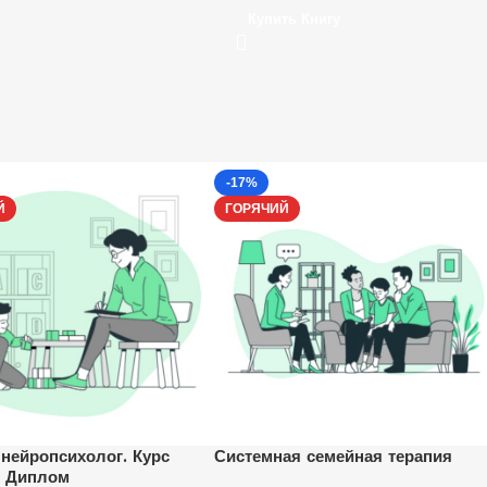
Купить Книгу
-17%
Й
ГОРЯЧИЙ
 нейропсихолог. Курс
Системная семейная терапия
+ Диплом