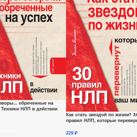
оворы… обреченные на
. Техники НЛП в действии
Как стать звездой по жизни? 3
правил НЛП, которые перевер
ваш мир
ть Книгу
229
₽