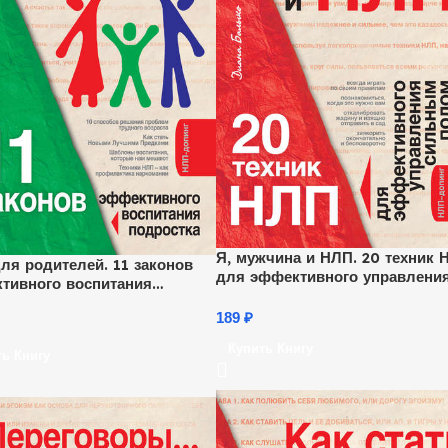
Я, мужчина и НЛП. 20 техник 
ля родителей. 11 законов
для эффективного управлени
тивного воспитания
сильным полом
стка
189
₽
Купить Книгу
ть Книгу