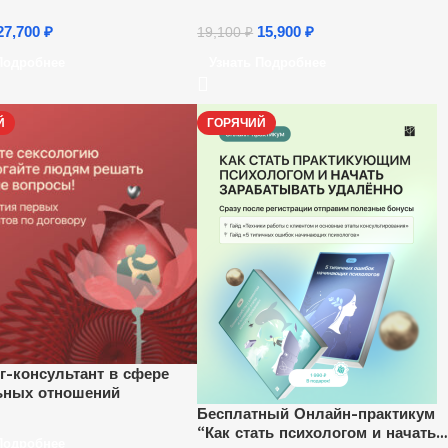
27,700
₽
15,900
₽
19,100
₽
Подробнее
Узнать Подробнее
Й
ГОРЯЧИЙ
г-консультант в сфере
ьных отношений
Бесплатный Онлайн-практикум
“Как стать психологом и начать
Подробнее