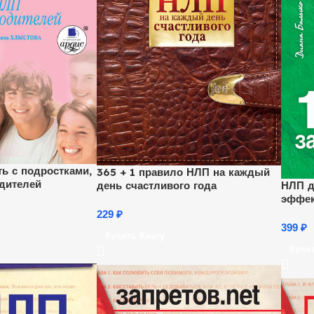
ть с подростками,
365 + 1 правило НЛП на каждый
дителей
день счастливого года
НЛП д
эффек
подро
229
₽
399
₽
Купить Книгу
Купи