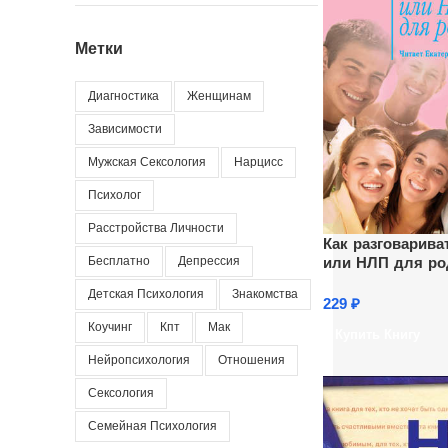
Метки
Диагностика
Женщинам
Зависимости
Мужская Сексология
Нарцисс
Психолог
Расстройства Личности
Как разговарива
или НЛП для ро
Бесплатно
Депрессия
Детская Психология
Знакомства
229
₽
Коучинг
Кпт
Мак
Купить Книгу
Нейропсихология
Отношения
Сексология
Семейная Психология