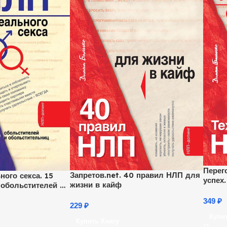
Перег
Запретов.net. 40 правил НЛП для
ого секса. 15
успех
жизни в кайф
 обольстителей и
ц
349
₽
229
₽
Купи
Купить Книгу