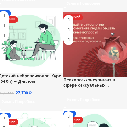
Узнать Подробнее
-13%
ГОРЯЧИЙ
ГОРЯЧИЙ
Детский нейропсихолог. Курс
Психолог-консультант в
(340ч) + Диплом
сфере сексуальных
отношений
27,700
₽
31,900
₽
Узнать Подробнее
Узнать Подробнее
-17%
-13%
ГОРЯЧИЙ
ГОРЯЧИЙ