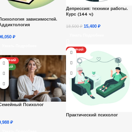
Депрессия: техники работы.
Курс (144 ч)
Психология зависимостей.
Аддиктология
15,400
₽
18,500
₽
Узнать Подробнее
96,050
₽
Узнать Подробнее
ГОРЯЧИЙ
ГОРЯЧИЙ
НОВЫЙ
Семейный Психолог
Практический психолог
9,988
₽
Узнать Подробнее