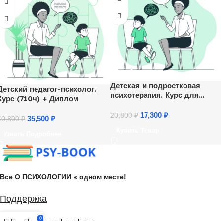
Детская и подростковая
Детский педагог-психолог.
психотерапия. Курс для
Курс (710ч) + Диплом
психологов
17,300
₽
20,800
₽
35,500
₽
40,800
₽
Купить Товар
Узнать Подробнее
Все О ПСИХОЛОГИИ в одном месте!
Поддержка
0