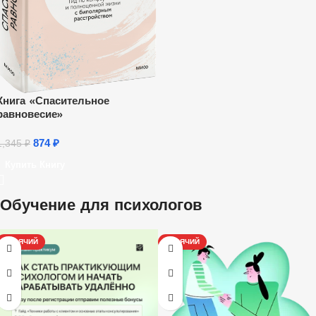
Книга «Спасительное
равновесие»
874
₽
1,345
₽
Купить Книгу
Обучение для психологов
ГОРЯЧИЙ
ГОРЯЧИЙ