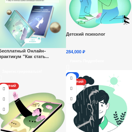
Детский психолог
Бесплатный Онлайн-
284,000
₽
практикум “Как стать
Узнать Подробнее
психологом и начать
зарабатывать удаленно”.
Зарегистрироваться!
Ежедневно, каждый час.
-17%
ГОРЯЧИЙ
ГОРЯЧИЙ