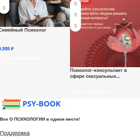
ГОРЯЧИЙ
Семейный Психолог
9,988
₽
Узнать Подробнее
Психолог-консультант в
сфере сексуальных
отношений
Узнать Подробнее
Все О ПСИХОЛОГИИ в одном месте!
Поддержка