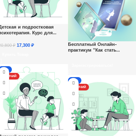
Детская и подростковая
психотерапия. Курс для
психологов
Бесплатный Онлайн-
17,300
₽
20,800
₽
практикум “Как стать
Купить Товар
психологом и начать
зарабатывать удаленно”.
Зарегистрироваться!
Ежедневно, каждый час.
-13%
ГОРЯЧИЙ
-13%
ГОРЯЧИЙ