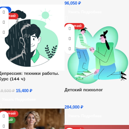
96,050
₽
-17%
Узнать Подробнее
ГОРЯЧИЙ
ГОРЯЧИЙ
Депрессия: техники работы.
Курс (144 ч)
Детский психолог
15,400
₽
18,500
₽
Узнать Подробнее
284,000
₽
ГОРЯЧИЙ
Узнать Подробнее
НОВЫЙ