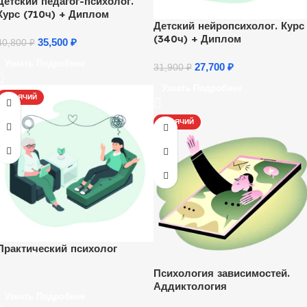
Детский педагог-психолог.
Курс (710ч) + Диплом
Детский нейропсихолог. Курс
(340ч) + Диплом
35,500
₽
40,800
₽
Узнать Подробнее
27,700
₽
31,900
₽
Узнать Подробнее
ГОРЯЧИЙ
ГОРЯЧИЙ
Практический психолог
Психология зависимостей.
Аддиктология
Узнать Подробнее