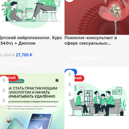
Детский нейропсихолог. Курс
Психолог-консультант в
(340ч) + Диплом
сфере сексуальных
отношений
27,700
₽
31,900
₽
Узнать Подробнее
Узнать Подробнее
-17%
ГОРЯЧИЙ
ГОРЯЧИЙ