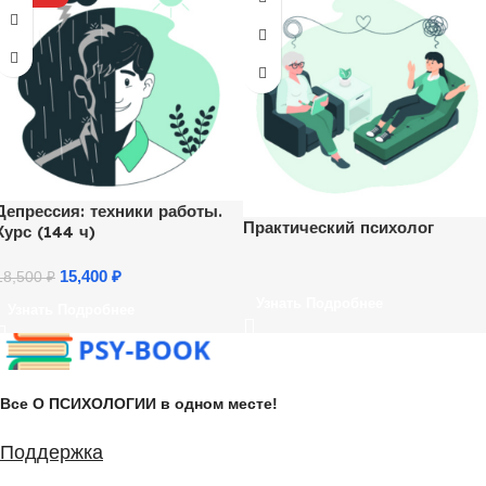
Депрессия: техники работы.
Практический психолог
Курс (144 ч)
15,400
₽
18,500
₽
Узнать Подробнее
Узнать Подробнее
Все О ПСИХОЛОГИИ в одном месте!
Поддержка