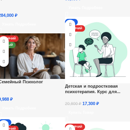
Узнать Подробнее
284,000
₽
-17%
Узнать Подробнее
ГОРЯЧИЙ
ГОРЯЧИЙ
НОВЫЙ
Семейный Психолог
Детская и подростковая
психотерапия. Курс для
психологов
9,988
₽
17,300
₽
20,800
₽
Узнать Подробнее
Купить Товар
-17%
ГОРЯЧИЙ
ГОРЯЧИЙ