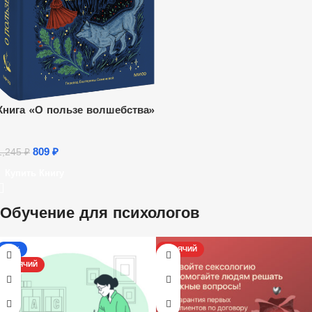
Книга «О пользе волшебства»
809
₽
1,245
₽
Купить Книгу
Обучение для психологов
-13%
ГОРЯЧИЙ
ГОРЯЧИЙ