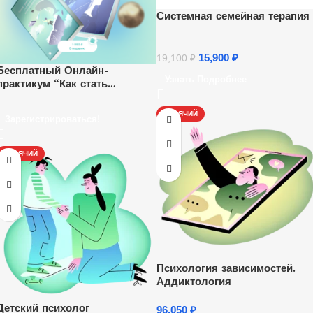
Системная семейная терапия
15,900
₽
19,100
₽
Бесплатный Онлайн-
Узнать Подробнее
практикум “Как стать
психологом и начать
зарабатывать удаленно”.
ГОРЯЧИЙ
Зарегистрироваться!
Ежедневно, каждый час.
ГОРЯЧИЙ
Психология зависимостей.
Аддиктология
Детский психолог
96,050
₽