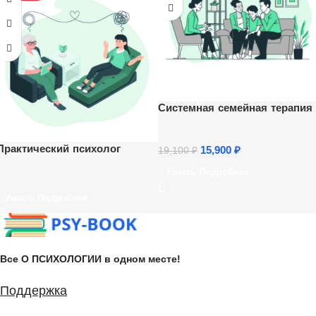
Системная семейная терапия
Практический психолог
15,900
₽
19,100
₽
Узнать Подробнее
Узнать Подробнее
Все О ПСИХОЛОГИИ в одном месте!
Поддержка