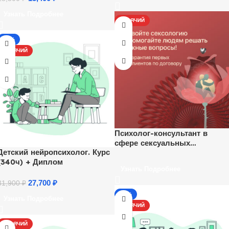
Узнать Подробнее
ГОРЯЧИЙ
-13%
ГОРЯЧИЙ
Психолог-консультант в
сфере сексуальных
Детский нейропсихолог. Курс
отношений
(340ч) + Диплом
Узнать Подробнее
27,700
₽
31,900
₽
-17%
Узнать Подробнее
ГОРЯЧИЙ
ГОРЯЧИЙ