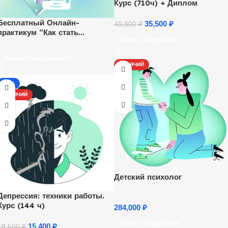
Курс (710ч) + Диплом
Бесплатный Онлайн-
35,500
₽
40,800
₽
практикум “Как стать
Узнать Подробнее
психологом и начать
зарабатывать удаленно”.
Зарегистрироваться!
Ежедневно, каждый час.
ГОРЯЧИЙ
-17%
ГОРЯЧИЙ
Детский психолог
Депрессия: техники работы.
Курс (144 ч)
284,000
₽
Узнать Подробнее
15,400
₽
18,500
₽