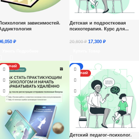
Психология зависимостей.
Детская и подростковая
Аддиктология
психотерапия. Курс для
психологов
96,050
₽
17,300
₽
20,800
₽
Узнать Подробнее
Купить Товар
ГОРЯЧИЙ
-13%
ГОРЯЧИЙ
Детский педагог-психолог.