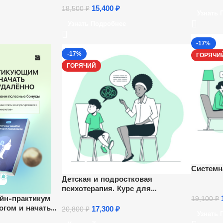
15,400
₽
18,500
₽
Узнать 
Узнать Подробнее
-17%
-17%
ГОРЯЧИ
ГОРЯЧИЙ
Системн
Детская и подростковая
психотерапия. Курс для
психологов
йн-практикум
19,100
₽
огом и начать
17,300
₽
20,800
₽
Узнать 
ленно”.