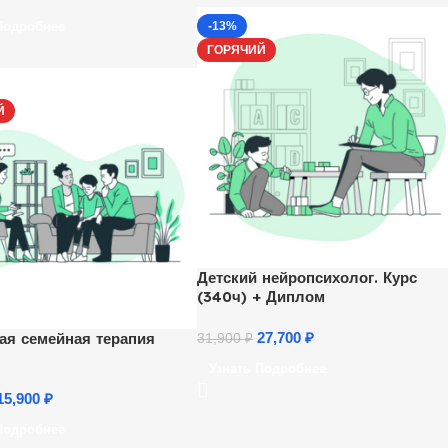
Подробнее
-13%
ГОРЯЧИЙ
Й
Детский нейропсихолог. Курс
(340ч) + Диплом
ая семейная терапия
27,700
₽
31,900
₽
Узнать Подробнее
15,900
₽
Подробнее