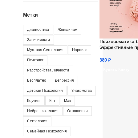
Метки
Диагностика
Женщинам
Зависимости
Психосоматика б
Эффективные пр
Мужская Сексология
Нарцисс
инфаркта, аритм
сосудов
389
₽
Психолог
Купить Книгу
Расстройства Личности
Бесплатно
Депрессия
Детская Психология
Знакомства
Коучинг
Кпт
Мак
Нейропсихология
Отношения
Сексология
Семейная Психология