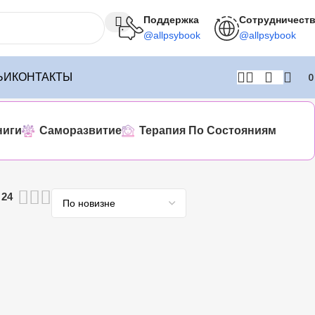
Поддержка
Сотрудничест
@allpsybook
@allpsybook
ЬИ
КОНТАКТЫ
ниги
Саморазвитие
Терапия По Состояниям
24