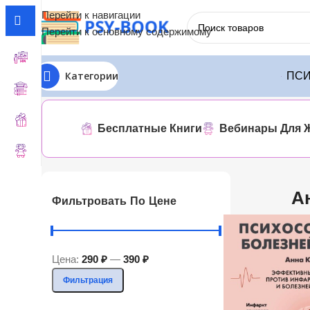
Перейти к навигации
Перейти к основному содержимому
Категории
ПСИ
Главная
Анна Кореневич
Показаны все результаты (2)
Бесплатные Книги
Вебинары Для 
А
Фильтровать По Цене
Цена:
290 ₽
—
390 ₽
Фильтрация