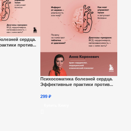
олезней сердца.
актики против
ии и болезней
Психосоматика болезней сердца.
Эффективные практики против
инфаркта, аритмии и болезней
сосудов
299
₽
Купить Книгу