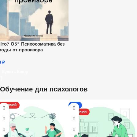
Что? О5? Психосоматика без
воды от провизора
0
₽
Купить Книгу
Обучение для психологов
ГОРЯЧИЙ
-13%
ГОРЯЧИЙ