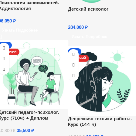
Психология зависимостей.
Аддиктология
Детский психолог
96,050
₽
284,000
₽
Узнать Подробнее
Узнать Подробнее
-13%
-17%
ГОРЯЧИЙ
ГОРЯЧИЙ
Детский педагог-психолог.
Курс (710ч) + Диплом
Депрессия: техники работы.
Курс (144 ч)
35,500
₽
40,800
₽