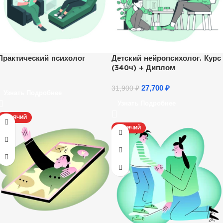
Практический психолог
Детский нейропсихолог. Курс
(340ч) + Диплом
27,700
₽
31,900
₽
Узнать Подробнее
Узнать Подробнее
ГОРЯЧИЙ
ГОРЯЧИЙ