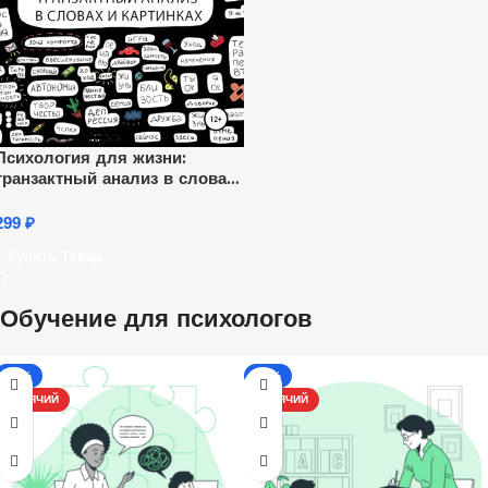
Психология для жизни:
транзактный анализ в словах
и картинках
299
₽
Купить Товар
Обучение для психологов
-13%
-13%
ГОРЯЧИЙ
ГОРЯЧИЙ