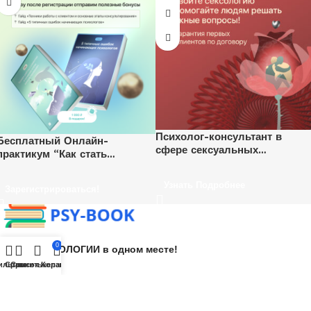
Психолог-консультант в
Бесплатный Онлайн-
сфере сексуальных
практикум “Как стать
отношений
психологом и начать
зарабатывать удаленно”.
Узнать Подробнее
Зарегистрироваться!
Ежедневно, каждый час.
0
Все О ПСИХОЛОГИИ в одном месте!
ильтры
Сравнить
Список желаний
Корзина
Поддержка