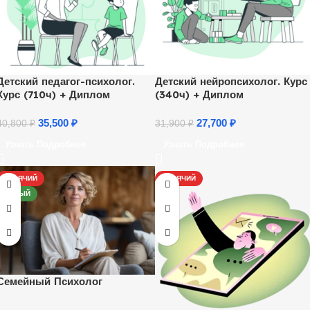
Детский педагог-психолог.
Детский нейропсихолог. Курс
Курс (710ч) + Диплом
(340ч) + Диплом
35,500
₽
27,700
₽
40,800
₽
31,900
₽
Узнать Подробнее
Узнать Подробнее
ГОРЯЧИЙ
ГОРЯЧИЙ
НОВЫЙ
Семейный Психолог