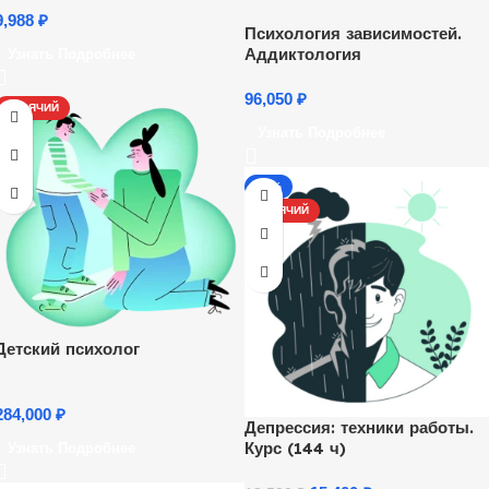
9,988
₽
Психология зависимостей.
Аддиктология
Узнать Подробнее
96,050
₽
ГОРЯЧИЙ
Узнать Подробнее
-17%
ГОРЯЧИЙ
Детский психолог
284,000
₽
Депрессия: техники работы.
Курс (144 ч)
Узнать Подробнее