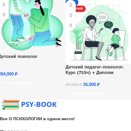
-13%
ГОРЯЧИЙ
Детский психолог
Детский педагог-психолог.
Курс (710ч) + Диплом
284,000
₽
Узнать Подробнее
35,500
₽
40,800
₽
Узнать Подробнее
Все О ПСИХОЛОГИИ в одном месте!