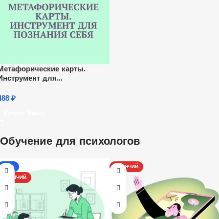
Метафорические карты.
Инструмент для
познания себя
488
₽
Купить Книгу
Обучение для психологов
-13%
ГОРЯЧИЙ
ГОРЯЧИЙ