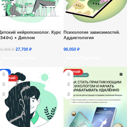
Детский нейропсихолог. Курс
Психология зависимостей.
(340ч) + Диплом
Аддиктология
27,700
₽
96,050
₽
31,900
₽
Узнать Подробнее
Узнать Подробнее
-17%
ГОРЯЧИЙ
ГОРЯЧИЙ