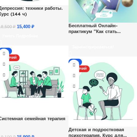
Депрессия: техники работы.
Курс (144 ч)
Бесплатный Онлайн-
15,400
₽
18,500
₽
практикум “Как стать
Узнать Подробнее
психологом и начать
зарабатывать удаленно”.
Зарегистрироваться!
Ежедневно, каждый час.
-17%
ГОРЯЧИЙ
-17%
ГОРЯЧИЙ
Системная семейная терапия
Детская и подростковая
психотерапия. Курс для
15,900
₽